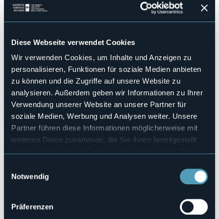
Hallenbad
No
Haustiere erlaubt
Sì
Diese Webseite verwendet Cookies
Anzahl der Wohnungen
Wir verwenden Cookies, um Inhalte und Anzeigen zu
5
personalisieren, Funktionen für soziale Medien anbieten
Anzahl der Zimmer
zu können und die Zugriffe auf unsere Website zu
23
analysieren. Außerdem geben wir Informationen zu Ihrer
Anzahl der Betten
Verwendung unserer Website an unsere Partner für
57
soziale Medien, Werbung und Analysen weiter. Unsere
E-mail
Partner führen diese Informationen möglicherweise mit
info@hlaperla.com
weiteren Daten zusammen, die Sie ihnen bereitgestellt
Webseite
haben oder die sie im Rahmen Ihrer Nutzung der Dienste
http://www.hlaperla.com
gesammelt haben.
Einwilligungsauswahl
Telefon
Notwendig
+39 0324 98071 / +39 340 3725914
Codice CIR
103024-ALB-00001
Präferenzen
Buchen