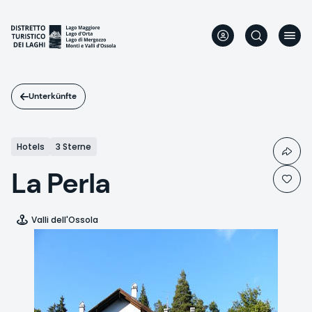
Direkt
zum
Inhalt
Unterkünfte
Hotels
3 Sterne
La Perla
Valli dell'Ossola