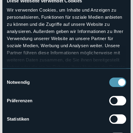
Diese Webseite verwendet Cookies
No
Wir verwenden Cookies, um Inhalte und Anzeigen zu
Haustiere erlaubt
No
personalisieren, Funktionen für soziale Medien anbieten
Anzahl der Zimmer
zu können und die Zugriffe auf unsere Website zu
3
analysieren. Außerdem geben wir Informationen zu Ihrer
Anzahl der Betten
Verwendung unserer Website an unsere Partner für
6
soziale Medien, Werbung und Analysen weiter. Unsere
E-mail
Partner führen diese Informationen möglicherweise mit
ladimoradegliarchi@libero.it
weiteren Daten zusammen, die Sie ihnen bereitgestellt
Telefon
haben oder die sie im Rahmen Ihrer Nutzung der Dienste
+39 348 7595051
gesammelt haben.
Einwilligungsauswahl
Codice CIR
Notwendig
103029-BEB-00002
Präferenzen
Via Bonardi, 32, Coimo
28853 - Druogno (VB)
Statistiken