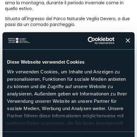
ama la montagna, durante il periodo invernale come in
quello estivo.
Situata all'ingresso del Parco Naturale Veglia Devero, a due
passi da un comodo parcheggio.
Punto ideale per iniziare escursioni in montagna e per
raggiungere le piste da sci.
Strukturen für Behinderten
No
Wellness
Diese Webseite verwendet Cookies
No
Wir verwenden Cookies, um Inhalte und Anzeigen zu
Kongresshalle
personalisieren, Funktionen für soziale Medien anbieten
No
zu können und die Zugriffe auf unsere Website zu
Hallenbad
analysieren. Außerdem geben wir Informationen zu Ihrer
No
Verwendung unserer Website an unsere Partner für
Haustiere erlaubt
soziale Medien, Werbung und Analysen weiter. Unsere
Sì
Partner führen diese Informationen möglicherweise mit
Anzahl der Zimmer
weiteren Daten zusammen, die Sie ihnen bereitgestellt
2
haben oder die sie im Rahmen Ihrer Nutzung der Dienste
Anzahl der Betten