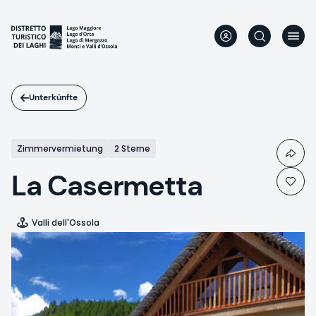
Direkt
zum
Inhalt
Unterkünfte
Zimmervermietung
2 Sterne
La Casermetta
Valli dell'Ossola