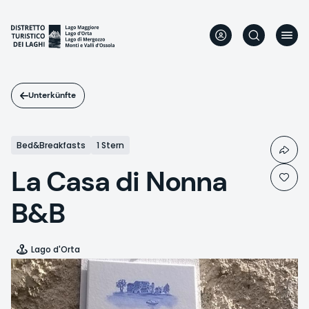
Direkt
zum
Inhalt
Unterkünfte
Bed&Breakfasts
1 Stern
La Casa di Nonna
B&B
Lago d'Orta