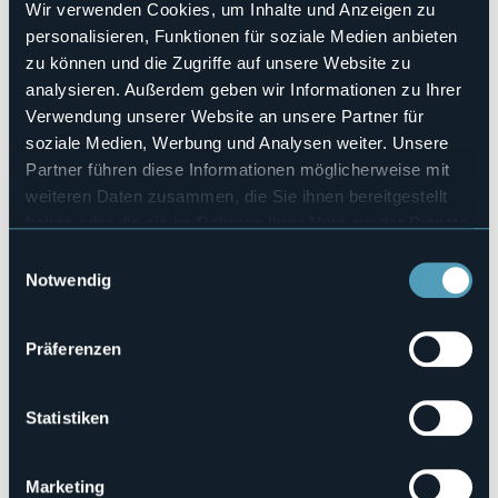
No
Wir verwenden Cookies, um Inhalte und Anzeigen zu
Anzahl der Zimmer
personalisieren, Funktionen für soziale Medien anbieten
2
zu können und die Zugriffe auf unsere Website zu
Anzahl der Betten
analysieren. Außerdem geben wir Informationen zu Ihrer
5
Verwendung unserer Website an unsere Partner für
E-mail
soziale Medien, Werbung und Analysen weiter. Unsere
lacasadinonna2016@libero.it
Partner führen diese Informationen möglicherweise mit
Telefon
weiteren Daten zusammen, die Sie ihnen bereitgestellt
+39 339 4697465
haben oder die sie im Rahmen Ihrer Nutzung der Dienste
Codice CIR
gesammelt haben.
Einwilligungsauswahl
003115-BEB-00002
Notwendig
Präferenzen
Via Pietro Durio, 84, Alzo
28010 - Pella (NO)
Statistiken
Marketing