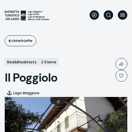
Direkt
zum
Inhalt
Unterkünfte
Bed&Breakfasts
2 Sterne
Il Poggiolo
Lago Maggiore