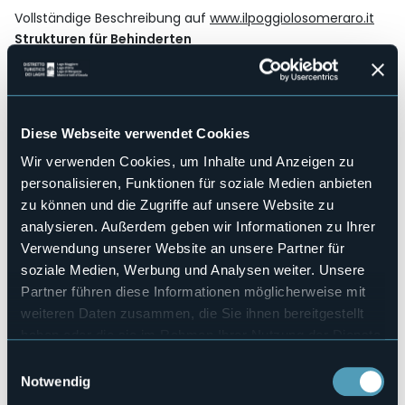
Vollständige Beschreibung auf
www.ilpoggiolosomeraro.it
Strukturen für Behinderten
No
Wellness
No
Kongresshalle
Diese Webseite verwendet Cookies
No
Wir verwenden Cookies, um Inhalte und Anzeigen zu
Hallenbad
No
personalisieren, Funktionen für soziale Medien anbieten
zu können und die Zugriffe auf unsere Website zu
Haustiere erlaubt
No
analysieren. Außerdem geben wir Informationen zu Ihrer
Verwendung unserer Website an unsere Partner für
Anzahl der Zimmer
2
soziale Medien, Werbung und Analysen weiter. Unsere
Partner führen diese Informationen möglicherweise mit
Anzahl der Betten
5
weiteren Daten zusammen, die Sie ihnen bereitgestellt
haben oder die sie im Rahmen Ihrer Nutzung der Dienste
E-mail
info@ilpoggiolosomeraro.it
gesammelt haben.
Einwilligungsauswahl
Webseite
Notwendig
https://www.ilpoggiolosomeraro.it/