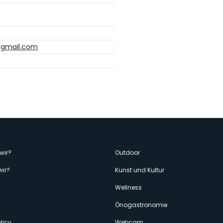
@gmail.com
enù
wir?
Outdoor
wir?
Kunst und Kultur
econdario
Wellness
Önogastronomie
licy
Webcam