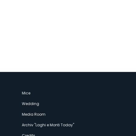
Mice
Wedding
Media Room
Archiv "Laghi e Monti Today"
Credits