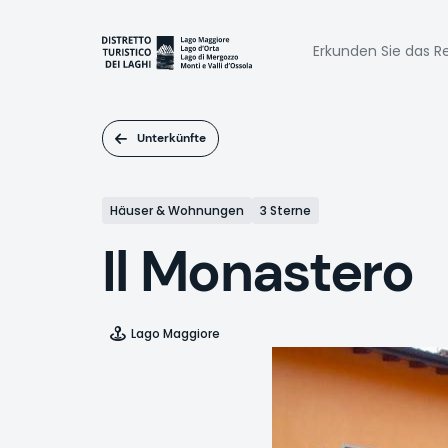
Direkt
zum
Naviga
Inhalt
Erkunden Sie das Re
princi
Unterkünfte
Häuser & Wohnungen
3 Sterne
Il Monastero
Lago Maggiore