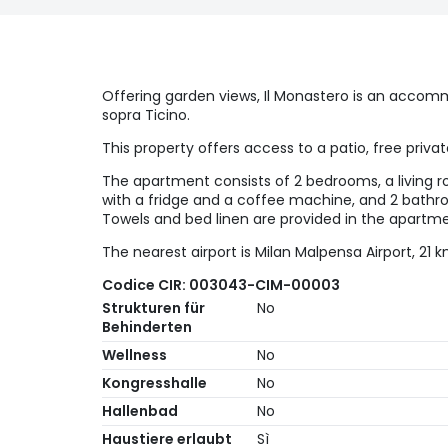
Offering garden views, Il Monastero is an accom
sopra Ticino.
This property offers access to a patio, free privat
The apartment consists of 2 bedrooms, a living r
with a fridge and a coffee machine, and 2 bathr
Towels and bed linen are provided in the apartme
The nearest airport is Milan Malpensa Airport, 21 
Codice CIR: 003043-CIM-00003
Strukturen für
No
Behinderten
Wellness
No
Kongresshalle
No
Hallenbad
No
Haustiere erlaubt
Sì