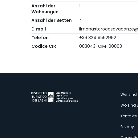
Anzahl der
1
Wohnungen
Anzahl der Betten
4
E-mail
ilmonasterocasavacanze
Telefon
+39 324 9562992
Codice CIR
003043-CIM-00003
M
Wer sind 
Wo sind 
s
Kontakte
Privacy
Cookie Po