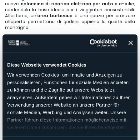
nuova
colonnina di ricarica elettrica per auto e e-bike
,
rendendola la base ideale per i viaggiatori ecosostenibili.
All'esterno, un'
area barbecue
e uno spazio per pranzare
all'aperto permettono di godersi appieno la quiete della
montagna.
Punto di partenza privilegiato per escursioni leggendarie
verso la
Valle Agarina,
il
Ponte del Diavolo
e gli alpeggi di
Larecchio e Matogno
, la struttura è perfetta anche per i
trekker più ambiziosi: da qui è infatti possibile raggiungere
la
Svizzera
attraverso una splendida escursione verso
Diese Webseite verwendet Cookies
Cimalmotto
, un itinerario transfrontaliero dal fascino
unico.
Wir verwenden Cookies, um Inhalte und Anzeigen zu
Strukturen für Behinderten
personalisieren, Funktionen für soziale Medien anbieten
No
zu können und die Zugriffe auf unsere Website zu
Wellness
analysieren. Außerdem geben wir Informationen zu Ihrer
No
Verwendung unserer Website an unsere Partner für
Kongresshalle
soziale Medien, Werbung und Analysen weiter. Unsere
No
Partner führen diese Informationen möglicherweise mit
Hallenbad
weiteren Daten zusammen, die Sie ihnen bereitgestellt
No
haben oder die sie im Rahmen Ihrer Nutzung der Dienste
Haustiere erlaubt