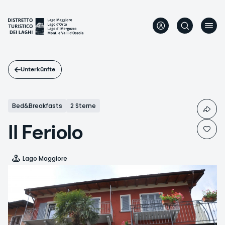
Direkt
zum
Inhalt
Unterkünfte
Bed&Breakfasts
2 Sterne
Il Feriolo
Lago Maggiore