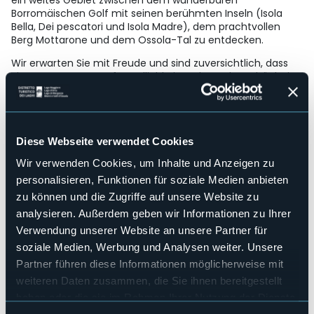
ein weites Gebiet zwischen dem wunderbaren
Borromäischen Golf mit seinen berühmten Inseln (Isola
Bella, Dei pescatori und Isola Madre), dem prachtvollen
Berg Mottarone und dem Ossola-Tal zu entdecken.
Wir erwarten Sie mit Freude und sind zuversichtlich, dass
Sie von unserer Gastfreundlichkeit und von der Schönheit
dieser Region entzückt sein werden.
Strukturen für Behinderten
No
Wellness
Diese Webseite verwendet Cookies
No
Wir verwenden Cookies, um Inhalte und Anzeigen zu
Kongresshalle
personalisieren, Funktionen für soziale Medien anbieten
No
zu können und die Zugriffe auf unsere Website zu
Hallenbad
analysieren. Außerdem geben wir Informationen zu Ihrer
No
Verwendung unserer Website an unsere Partner für
Haustiere erlaubt
soziale Medien, Werbung und Analysen weiter. Unsere
No
Partner führen diese Informationen möglicherweise mit
Anzahl der Zimmer
weiteren Daten zusammen, die Sie ihnen bereitgestellt
2
haben oder die sie im Rahmen Ihrer Nutzung der Dienste
Anzahl der Betten