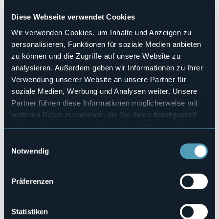
Hallenbad
No
Diese Webseite verwendet Cookies
Haustiere erlaubt
Wir verwenden Cookies, um Inhalte und Anzeigen zu
No
personalisieren, Funktionen für soziale Medien anbieten
Anzahl der Zimmer
zu können und die Zugriffe auf unsere Website zu
3
analysieren. Außerdem geben wir Informationen zu Ihrer
Anzahl der Betten
Verwendung unserer Website an unsere Partner für
6
soziale Medien, Werbung und Analysen weiter. Unsere
E-mail
Partner führen diese Informationen möglicherweise mit
marileid1962@gmail.com
weiteren Daten zusammen, die Sie ihnen bereitgestellt
Webseite
haben oder die sie im Rahmen Ihrer Nutzung der Dienste
https://routematt.com/
gesammelt haben.
Telefon
Einwilligungsauswahl
+39 339 6047313
Notwendig
Codice CIR
003076-BEB-00004
Präferenzen
Statistiken
Vicolo Cantonetto, 8