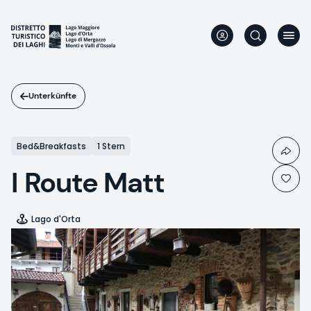
Direkt
zum
Inhalt
Unterkünfte
Bed&Breakfasts
1 Stern
I Route Matt
Lago d'Orta