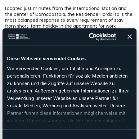
Located just minutes from the international station and
the center of Domodossola, the Residence Fiordaliso is the
most balanced response to every requirement of stay:
from short-term holiday in the apartment for work
purposes.
Strukturen für Behinderten
No
Wellness
Diese Webseite verwendet Cookies
No
Kongresshalle
Wir verwenden Cookies, um Inhalte und Anzeigen zu
No
personalisieren, Funktionen für soziale Medien anbieten
Hallenbad
zu können und die Zugriffe auf unsere Website zu
No
analysieren. Außerdem geben wir Informationen zu Ihrer
Haustiere erlaubt
Verwendung unserer Website an unsere Partner für
Sì
soziale Medien, Werbung und Analysen weiter. Unsere
Anzahl der Wohnungen
Partner führen diese Informationen möglicherweise mit
17
weiteren Daten zusammen, die Sie ihnen bereitgestellt
Anzahl der Betten
haben oder die sie im Rahmen Ihrer Nutzung der Dienste
30
gesammelt haben.
Einwilligungsauswahl