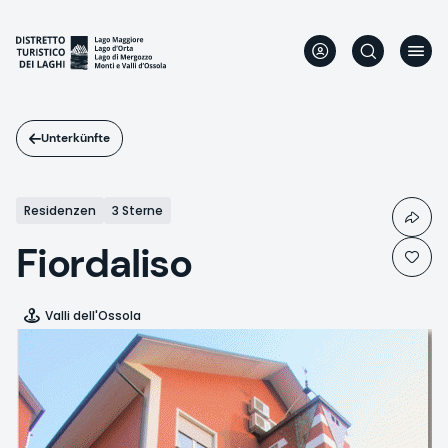
Direkt
zum
Inhalt
Unterkünfte
Residenzen
3 Sterne
Fiordaliso
Valli dell'Ossola