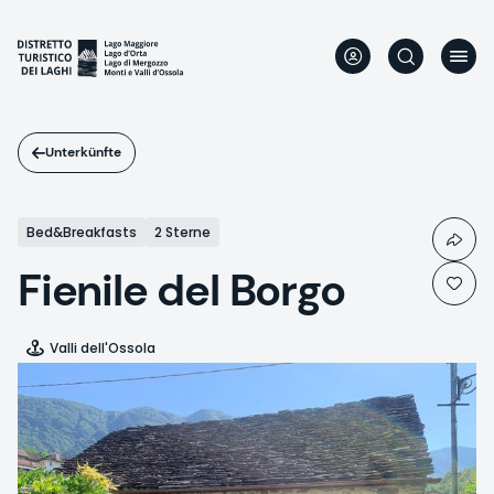
Direkt
zum
Inhalt
Unterkünfte
Bed&Breakfasts
2 Sterne
Fienile del Borgo
Valli dell'Ossola