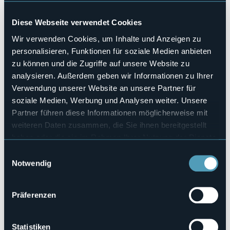
Haustiere erlaubt
No
Diese Webseite verwendet Cookies
Anzahl der Zimmer
Wir verwenden Cookies, um Inhalte und Anzeigen zu
8
personalisieren, Funktionen für soziale Medien anbieten
Anzahl der Betten
zu können und die Zugriffe auf unsere Website zu
46
analysieren. Außerdem geben wir Informationen zu Ihrer
E-mail
Verwendung unserer Website an unsere Partner für
rifugiomargaroli@libero.it
soziale Medien, Werbung und Analysen weiter. Unsere
Webseite
Partner führen diese Informationen möglicherweise mit
http://www.rifugiomargarolicai.com
weiteren Daten zusammen, die Sie ihnen bereitgestellt
Telefon
haben oder die sie im Rahmen Ihrer Nutzung der Dienste
+39 0324 308093 / +39 3289040431
gesammelt haben.
Einwilligungsauswahl
Codice CIR
Notwendig
103031-RIF-00001
Buchen
Präferenzen
Statistiken