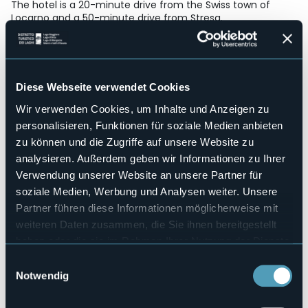
The hotel is a 20-minute drive from the Swiss town of
Locarno and a 50-minute drive from Stresa.
Strukturen für Behinderten
Sì
Wellness
No
Diese Webseite verwendet Cookies
Kongresshalle
Wir verwenden Cookies, um Inhalte und Anzeigen zu
Sì
personalisieren, Funktionen für soziale Medien anbieten
Hallenbad
zu können und die Zugriffe auf unsere Website zu
No
analysieren. Außerdem geben wir Informationen zu Ihrer
Haustiere erlaubt
Verwendung unserer Website an unsere Partner für
No
soziale Medien, Werbung und Analysen weiter. Unsere
Anzahl der Zimmer
15
Partner führen diese Informationen möglicherweise mit
weiteren Daten zusammen, die Sie ihnen bereitgestellt
Anzahl der Betten
30
haben oder die sie im Rahmen Ihrer Nutzung der Dienste
gesammelt haben.
E-mail
Einwilligungsauswahl
info@hotelelveziacannobio.com
Notwendig
Webseite
https://hotelelveziacannobio.com/