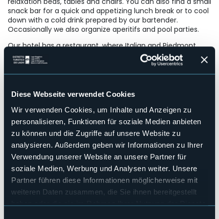
relaxation beds, tables and chairs. You can also find a small
snack bar for a quick and appetizing lunch break or to cool
down with a cold drink prepared by our bartender.
Occasionally we also organize aperitifs and pool parties.
Our hotel has a restaurant, where Italian and Piedmont
traditional dishes are served
Strukturen für Behinderten
No
Wellness
Diese Webseite verwendet Cookies
No
Wir verwenden Cookies, um Inhalte und Anzeigen zu
Kongresshalle
No
personalisieren, Funktionen für soziale Medien anbieten
zu können und die Zugriffe auf unsere Website zu
Hallenbad
Sì
analysieren. Außerdem geben wir Informationen zu Ihrer
Verwendung unserer Website an unsere Partner für
Haustiere erlaubt
Sì
soziale Medien, Werbung und Analysen weiter. Unsere
Partner führen diese Informationen möglicherweise mit
Anzahl der Zimmer
64
weiteren Daten zusammen, die Sie ihnen bereitgestellt
Anzahl der Betten
haben oder die sie im Rahmen Ihrer Nutzung der Dienste
122
gesammelt haben.
Einwilligungsauswahl