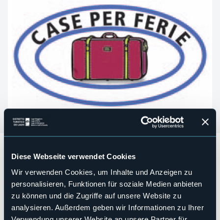
Attrezzato per ricevere scout o gruppi autogestiti 2
Diese Webseite verwendet Cookies
camerate con bagno in comune.
Strukturen für Behinderten
Wir verwenden Cookies, um Inhalte und Anzeigen zu
No
personalisieren, Funktionen für soziale Medien anbieten
Wellness
zu können und die Zugriffe auf unsere Website zu
No
analysieren. Außerdem geben wir Informationen zu Ihrer
Kongresshalle
Verwendung unserer Website an unsere Partner für