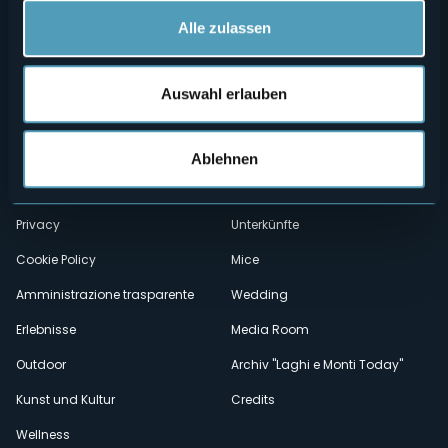
Alle zulassen
Auswahl erlauben
Menù
Wer sind wir?
Önogastronomie
Wo sind wir?
Webcam
Ablehnen
secondario
Kontakte
Events
Privacy
Unterkünfte
Cookie Policy
Mice
Amministrazione trasparente
Wedding
Erlebnisse
Media Room
Outdoor
Archiv "Laghi e Monti Today"
Kunst und Kultur
Credits
Wellness