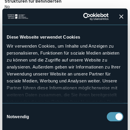
Strukturen für Behinderten
No
Wellness
No
Kongresshalle
No
Diese Webseite verwendet Cookies
Hallenbad
Wir verwenden Cookies, um Inhalte und Anzeigen zu
No
personalisieren, Funktionen für soziale Medien anbieten
Haustiere erlaubt
zu können und die Zugriffe auf unsere Website zu
No
analysieren. Außerdem geben wir Informationen zu Ihrer
Anzahl der Zimmer
Verwendung unserer Website an unsere Partner für
2
soziale Medien, Werbung und Analysen weiter. Unsere
Anzahl der Betten
Partner führen diese Informationen möglicherweise mit
4
weiteren Daten zusammen, die Sie ihnen bereitgestellt
E-mail
info@cavaediumarona.it
haben oder die sie im Rahmen Ihrer Nutzung der Dienste
gesammelt haben.
Webseite
Einwilligungsauswahl
https://www.cavaediumarona.it/
Notwendig
Telefon
+39 347 7643892