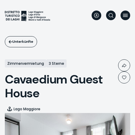
Direkt
zum
Inhalt
Unterkünfte
Zimmervermietung
3 Sterne
Cavaedium Guest
House
Lago Maggiore