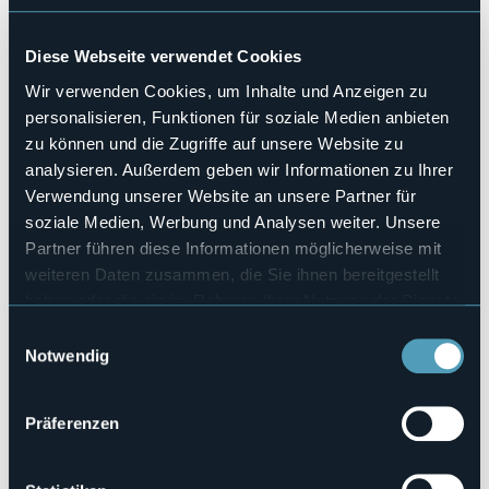
No
Haustiere erlaubt
Diese Webseite verwendet Cookies
No
Wir verwenden Cookies, um Inhalte und Anzeigen zu
Stellplätze
47
personalisieren, Funktionen für soziale Medien anbieten
zu können und die Zugriffe auf unsere Website zu
Anzahl der Betten
188
analysieren. Außerdem geben wir Informationen zu Ihrer
Verwendung unserer Website an unsere Partner für
E-mail
campingcastellania@gmail.com
soziale Medien, Werbung und Analysen weiter. Unsere
Webseite
Partner führen diese Informationen möglicherweise mit
http://campingcastellania.wixsite.com/pella
weiteren Daten zusammen, die Sie ihnen bereitgestellt
Telefon
haben oder die sie im Rahmen Ihrer Nutzung der Dienste
+39 339 3664207
gesammelt haben.
Einwilligungsauswahl
Codice CIR
Notwendig
003115-CAM-00001
Buchen
Präferenzen