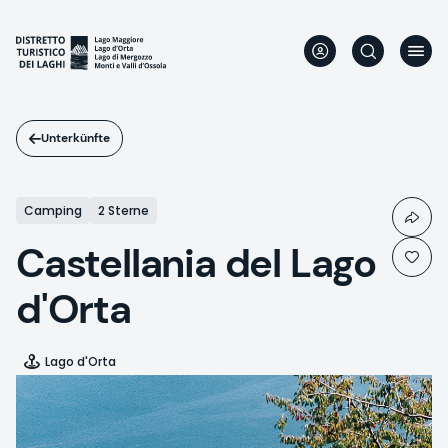
Direkt
zum
Inhalt
Unterkünfte
Camping
2 Sterne
Castellania del Lago
d'Orta
Lago d'Orta