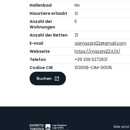
Hallenbad
No
Haustiere erlaubt
Sì
Anzahl der
5
Wohnungen
Anzahl der Betten
21
E-mail
viamazzini22@gmail.com
Webseite
https://mazzini22.it/it/
Telefon
+39 339 5272621
Codice CIR
103008-CIM-00015
Buchen
Wer sind 