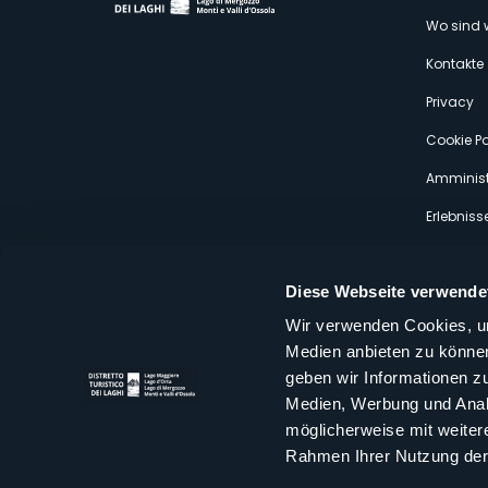
M
Wo sind 
s
Kontakte
Privacy
Cookie Po
Amminist
Erlebniss
Diese Webseite verwende
Wir verwenden Cookies, um
Medien anbieten zu können
Distretto Turistico dei Laghi Scrl
geben wir Informationen z
Sede legale e operativa: Corso Italia 26 - 28838 Stresa VB - It
Medien, Werbung und Analy
tel:
+39 0323 30416
infoturismo@distrettolaghi.it
e
distrettolaghi@legalmail.it
möglicherweise mit weiter
www.distrettolaghi.it
Rahmen Ihrer Nutzung der
P.I. 01648650032