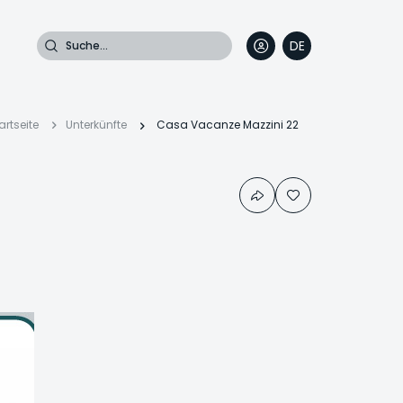
Suche
DE
EN
FR
IT
Pfadnavigation
artseite
Unterkünfte
Casa Vacanze Mazzini 22