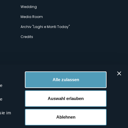
Wedding
Media Room
Archiv "Laghi e Monti Today"
Credits
Alle zulassen
le
 Profilen
Auswahl erlauben
le
sie im
Ablehnen