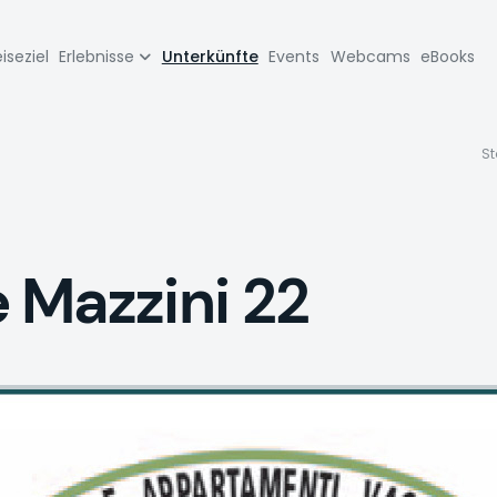
zione
iseziel
Erlebnisse
Unterkünfte
Events
Webcams
eBooks
pale
St
 Mazzini 22