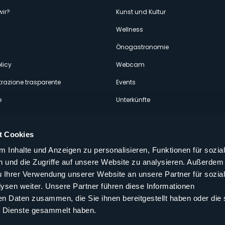
enù
wir?
Kunst und Kultur
econdario
Wellness
Önogastronomie
licy
Webcam
razione trasparente
Events
e
Unterkünfte
t Cookies
 Inhalte und Anzeigen zu personalisieren, Funktionen für sozia
 und die Zugriffe auf unsere Website zu analysieren. Außerdem
Folgen Sie uns auf unseren sozialen
u Ihrer Verwendung unserer Website an unsere Partner für sozia
aly
sen weiter. Unsere Partner führen diese Informationen
en Daten zusammen, die Sie ihnen bereitgestellt haben oder die 
 Dienste gesammelt haben.