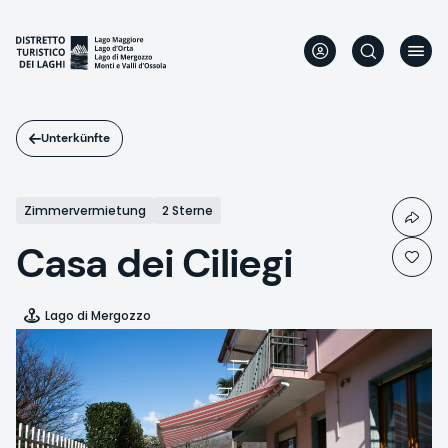
Direkt
zum
Inhalt
Unterkünfte
Zimmervermietung
2 Sterne
Casa dei Ciliegi
Lago di Mergozzo