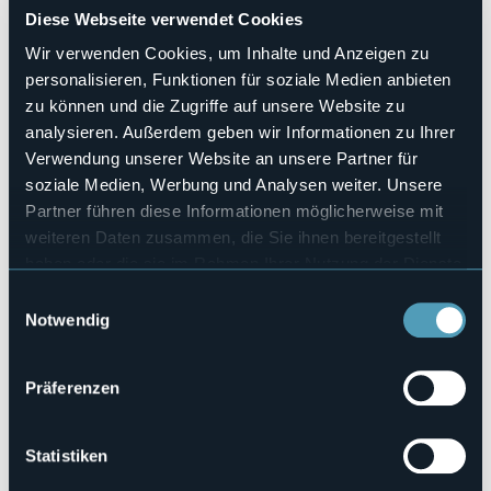
Hallenbad
Diese Webseite verwendet Cookies
No
Wir verwenden Cookies, um Inhalte und Anzeigen zu
Haustiere erlaubt
personalisieren, Funktionen für soziale Medien anbieten
Sì
zu können und die Zugriffe auf unsere Website zu
Anzahl der Zimmer
analysieren. Außerdem geben wir Informationen zu Ihrer
2
Verwendung unserer Website an unsere Partner für
Anzahl der Betten
soziale Medien, Werbung und Analysen weiter. Unsere
3
Partner führen diese Informationen möglicherweise mit
E-mail
weiteren Daten zusammen, die Sie ihnen bereitgestellt
ilariatonet@hotmail.com
haben oder die sie im Rahmen Ihrer Nutzung der Dienste
Telefon
gesammelt haben.
340 5960737
Einwilligungsauswahl
Notwendig
Codice CIR
103044-AFF-00003
Präferenzen
Via Gravellona Strada Vecchia 29/31
Statistiken
MERGOZZO (VB)