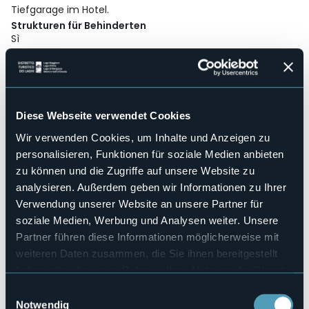
Tiefgarage im Hotel.
Strukturen für Behinderten
Sì
Wellness
No
Kongresshalle
Sì
Diese Webseite verwendet Cookies
Hallenbad
Sì
Wir verwenden Cookies, um Inhalte und Anzeigen zu
personalisieren, Funktionen für soziale Medien anbieten
Haustiere erlaubt
Sì
zu können und die Zugriffe auf unsere Website zu
Anzahl der Wohnungen
analysieren. Außerdem geben wir Informationen zu Ihrer
8
Verwendung unserer Website an unsere Partner für
Anzahl der Zimmer
soziale Medien, Werbung und Analysen weiter. Unsere
59
Partner führen diese Informationen möglicherweise mit
Anzahl der Betten
weiteren Daten zusammen, die Sie ihnen bereitgestellt
149
haben oder die sie im Rahmen Ihrer Nutzung der Dienste
E-mail
gesammelt haben.
Einwilligungsauswahl
info@hotelcannero.com
Notwendig