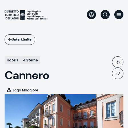
Direkt
zum
Inhalt
Unterkünfte
Hotels
4 Sterne
Cannero
Lago Maggiore