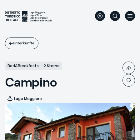
Direkt
zum
Inhalt
Unterkünfte
Bed&Breakfasts
2 Sterne
Campino
Lago Maggiore