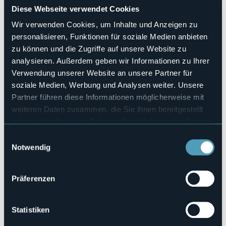
Anzahl der Zimmer
Diese Webseite verwendet Cookies
3
Wir verwenden Cookies, um Inhalte und Anzeigen zu
Anzahl der Betten
personalisieren, Funktionen für soziale Medien anbieten
6
zu können und die Zugriffe auf unsere Website zu
E-mail
analysieren. Außerdem geben wir Informationen zu Ihrer
bebcampino@gmail.com
Verwendung unserer Website an unsere Partner für
Webseite
soziale Medien, Werbung und Analysen weiter. Unsere
http://www.bebcampino.blogspot.it
Partner führen diese Informationen möglicherweise mit
Telefon
weiteren Daten zusammen, die Sie ihnen bereitgestellt
+39 334 7768273
haben oder die sie im Rahmen Ihrer Nutzung der Dienste
Codice CIR
gesammelt haben.
103064-BEB-00003
Einwilligungsauswahl
Notwendig
Buchen
Präferenzen
Via Al Santo, 4
Statistiken
28838 - Fraz. Campino (VB)