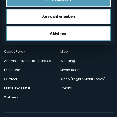
Menù
Wer sind wir?
Önogastronomie
Auswahl erlauben
Wo sind wir?
Webcam
secondario
Kontakte
Events
Ablehnen
Privacy
Unterkünfte
Cookie Policy
Mice
Amministrazione trasparente
Wedding
Erlebnisse
Media Room
Outdoor
Archiv "Laghi e Monti Today"
Kunst und Kultur
Credits
Wellness