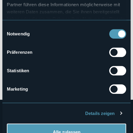
Partner führen diese Informationen möglicherweise mit
Hallenbad
weiteren Daten zusammen, die Sie ihnen bereitgestellt
No
haben oder die sie im Rahmen Ihrer Nutzung der Dienste
Haustiere erlaubt
gesammelt haben.
No
Einwilligungsauswahl
Notwendig
E-mail
info@caigallarate.it
Webseite
Präferenzen
http://www.caigallarate.it/Rifugi-e-Bivacchi/Citta-di-
Gallarate
Telefon
Statistiken
0331 797564
Codice CIR
103039-BIV-00003
Marketing
Details zeigen
Alle zulassen