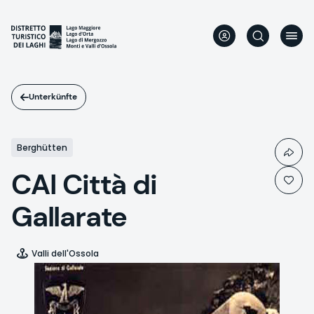
Direkt
zum
Inhalt
Unterkünfte
Berghütten
CAI Città di
Gallarate
Valli dell'Ossola