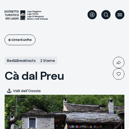
Direkt
zum
Inhalt
Unterkünfte
Bed&Breakfasts
2 Sterne
Cà dal Preu
Valli dell'Ossola