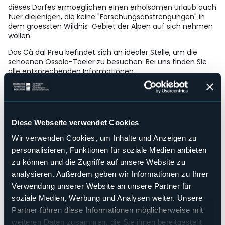
dieses Dorfes ermoeglichen einen erholsamen Urlaub auch
fuer diejenigen, die keine "Forschungsanstrengungen" in
dem groessten Wildnis-Gebiet der Alpen auf sich nehmen
wollen.
Das Cà dal Preu befindet sich an idealer Stelle, um die
schoenen Ossola-Taeler zu besuchen. Bei uns finden Sie
alle entsprechenden Informationen.
Ein gemuetliches Schlafzimmer mit Bad, eine Panorama-
Terrasse sowie ein gutes Fruehstueck sind die Zutaten fuer
einen angehnehmen und erholsamen Aufenthalt.
Strukturen für Behinderten
Diese Webseite verwendet Cookies
No
Wir verwenden Cookies, um Inhalte und Anzeigen zu
Wellness
personalisieren, Funktionen für soziale Medien anbieten
No
zu können und die Zugriffe auf unsere Website zu
Kongresshalle
analysieren. Außerdem geben wir Informationen zu Ihrer
No
Verwendung unserer Website an unsere Partner für
Hallenbad
No
soziale Medien, Werbung und Analysen weiter. Unsere
Partner führen diese Informationen möglicherweise mit
Haustiere erlaubt
No
weiteren Daten zusammen, die Sie ihnen bereitgestellt