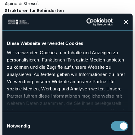
Alpino di Stresa".
Strukturen für Behinderten
Sì
Wellness
No
Kongresshalle
Diese Webseite verwendet Cookies
No
Wir verwenden Cookies, um Inhalte und Anzeigen zu
Hallenbad
No
personalisieren, Funktionen für soziale Medien anbieten
Haustiere erlaubt
zu können und die Zugriffe auf unsere Website zu
No
analysieren. Außerdem geben wir Informationen zu Ihrer
Anzahl der Zimmer
Verwendung unserer Website an unsere Partner für
23
soziale Medien, Werbung und Analysen weiter. Unsere
Anzahl der Betten
Partner führen diese Informationen möglicherweise mit
39
weiteren Daten zusammen, die Sie ihnen bereitgestellt
E-mail
haben oder die sie im Rahmen Ihrer Nutzung der Dienste
info@hotelbrisino.com
gesammelt haben.
Einwilligungsauswahl
Webseite
Notwendig
http://www.hotelbrisino.com