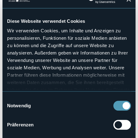
Hallenbad
No
Diese Webseite verwendet Cookies
Haustiere erlaubt
No
Wir verwenden Cookies, um Inhalte und Anzeigen zu
Anzahl der Wohnungen
personalisieren, Funktionen für soziale Medien anbieten
3
zu können und die Zugriffe auf unsere Website zu
Anzahl der Betten
analysieren. Außerdem geben wir Informationen zu Ihrer
11
Verwendung unserer Website an unsere Partner für
E-mail
soziale Medien, Werbung und Analysen weiter. Unsere
bluelakeapartments.omegna@gmail.com
Partner führen diese Informationen möglicherweise mit
Webseite
weiteren Daten zusammen, die Sie ihnen bereitgestellt
http://www.bluelakeapartments.it
haben oder die sie im Rahmen Ihrer Nutzung der Dienste
Telefon
gesammelt haben.
Einwilligungsauswahl
+39 340 5414561
Notwendig
Codice CIR
103050-CIM-00001
Präferenzen
Buchen