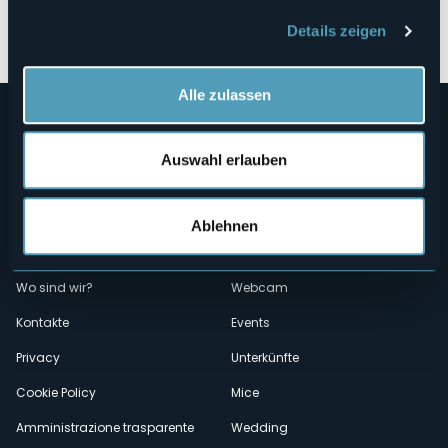
Öffnen Sie die Karte
Details zeigen
Alle zulassen
Auswahl erlauben
Ablehnen
Menù
Wer sind wir?
Önogastronomie
Wo sind wir?
Webcam
secondario
Kontakte
Events
Privacy
Unterkünfte
Cookie Policy
Mice
Amministrazione trasparente
Wedding