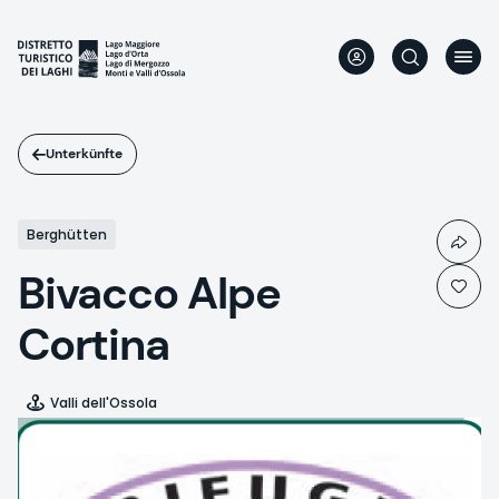
Direkt
zum
Inhalt
Unterkünfte
Berghütten
Bivacco Alpe
Cortina
Valli dell'Ossola