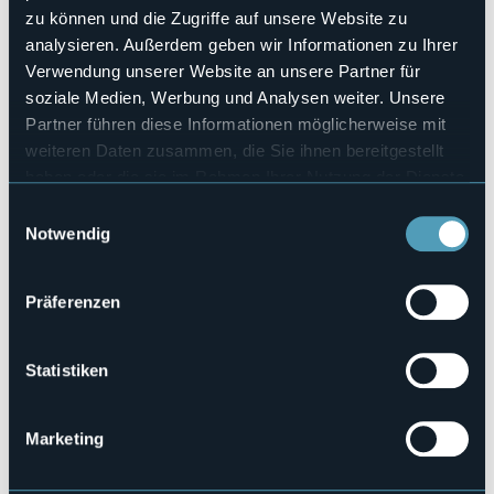
zu können und die Zugriffe auf unsere Website zu
No
analysieren. Außerdem geben wir Informationen zu Ihrer
Anzahl der Zimmer
1
Verwendung unserer Website an unsere Partner für
soziale Medien, Werbung und Analysen weiter. Unsere
Anzahl der Betten
6
Partner führen diese Informationen möglicherweise mit
weiteren Daten zusammen, die Sie ihnen bereitgestellt
Codice CIR
103029-BIV-00001
haben oder die sie im Rahmen Ihrer Nutzung der Dienste
gesammelt haben.
Einwilligungsauswahl
Notwendig
Alpe Cortina
28853 - Druogno (VB)
Präferenzen
Statistiken
Marketing