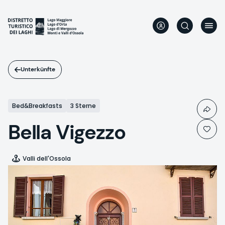
Direkt
zum
Inhalt
Unterkünfte
Bed&Breakfasts
3 Sterne
Bella Vigezzo
Valli dell'Ossola