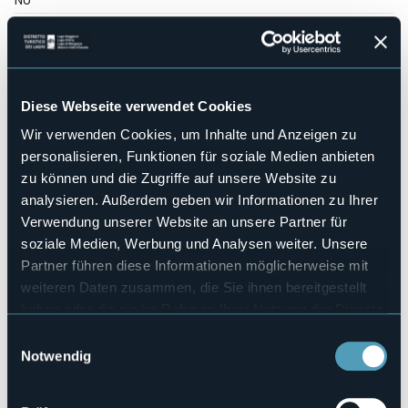
No
Wellness
No
Kongresshalle
No
Diese Webseite verwendet Cookies
Hallenbad
No
Wir verwenden Cookies, um Inhalte und Anzeigen zu
Haustiere erlaubt
personalisieren, Funktionen für soziale Medien anbieten
Sì
zu können und die Zugriffe auf unsere Website zu
Anzahl der Zimmer
analysieren. Außerdem geben wir Informationen zu Ihrer
3
Verwendung unserer Website an unsere Partner für
Anzahl der Betten
soziale Medien, Werbung und Analysen weiter. Unsere
6
Partner führen diese Informationen möglicherweise mit
E-mail
weiteren Daten zusammen, die Sie ihnen bereitgestellt
info@bellavigezzo.it
haben oder die sie im Rahmen Ihrer Nutzung der Dienste
Webseite
gesammelt haben.
Einwilligungsauswahl
http://www.bellavigezzo.it/
Notwendig
Telefon
+39 338 2327523