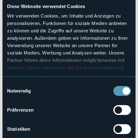
Diese Webseite verwendet Cookies
Anzahl der Zimmer
18
Wir verwenden Cookies, um Inhalte und Anzeigen zu
Anzahl der Betten
personalisieren, Funktionen für soziale Medien anbieten
35
zu können und die Zugriffe auf unsere Website zu
E-mail
analysieren. Außerdem geben wir Informationen zu Ihrer
info@bel-sit.it
Verwendung unserer Website an unsere Partner für
Webseite
soziale Medien, Werbung und Analysen weiter. Unsere
http://www.bel-sit.it
Partner führen diese Informationen möglicherweise mit
Telefon
weiteren Daten zusammen, die Sie ihnen bereitgestellt
+39 0322 660880 / +39 348 0289517
haben oder die sie im Rahmen Ihrer Nutzung der Dienste
Codice CIR
gesammelt haben.
Einwilligungsauswahl
003095-ALB-00001
Notwendig
Buchen
Präferenzen
Via Sempione, 76
Statistiken
28046 - MEINA (NO)