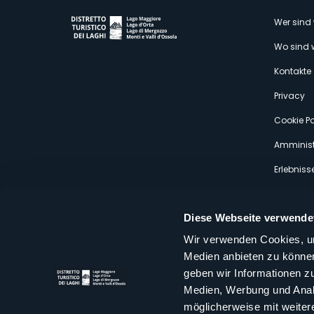
M
Wer sind 
Wo sind 
s
Kontakte
Privacy
Cookie Po
Amminist
Erlebniss
Diese Webseite verwende
Wir verwenden Cookies, um
Medien anbieten zu können
Distretto Turistico dei Laghi Scrl
geben wir Informationen z
Sede legale e operativa: Corso Italia 26 - 28838 Stresa VB - It
Medien, Werbung und Analy
tel:
+39 0323 30416
infoturismo@distrettolaghi.it
e
distrettolaghi@legalmail.it
möglicherweise mit weiter