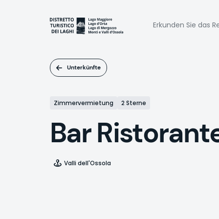
Direkt
zum
Naviga
Inhalt
Erkunden Sie das Re
princi
Unterkünfte
Zimmervermietung
2 Sterne
Bar Ristorant
Valli dell'Ossola