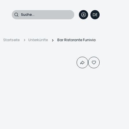
Suche
DE
EN
FR
IT
Pfadnavigation
Startseite
Unterkünfte
Bar Ristorante Funivia