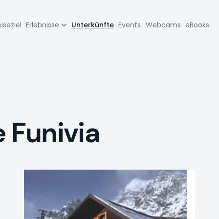
zione
iseziel
Erlebnisse
Unterkünfte
Events
Webcams
eBooks
pale
e Funivia