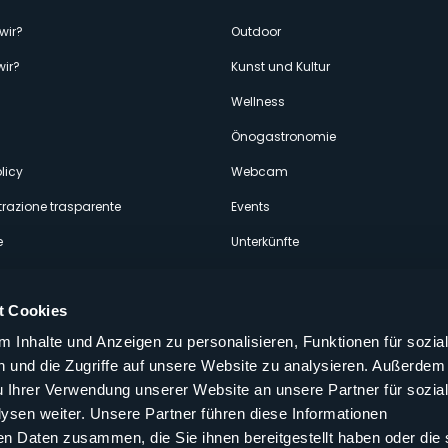
enù
wir?
Outdoor
wir?
Kunst und Kultur
econdario
Wellness
Önogastronomie
licy
Webcam
razione trasparente
Events
e
Unterkünfte
t Cookies
 Inhalte und Anzeigen zu personalisieren, Funktionen für sozia
 und die Zugriffe auf unsere Website zu analysieren. Außerdem
Folgen Sie uns auf unseren sozialen
u Ihrer Verwendung unserer Website an unsere Partner für sozia
aly
sen weiter. Unsere Partner führen diese Informationen
en Daten zusammen, die Sie ihnen bereitgestellt haben oder die 