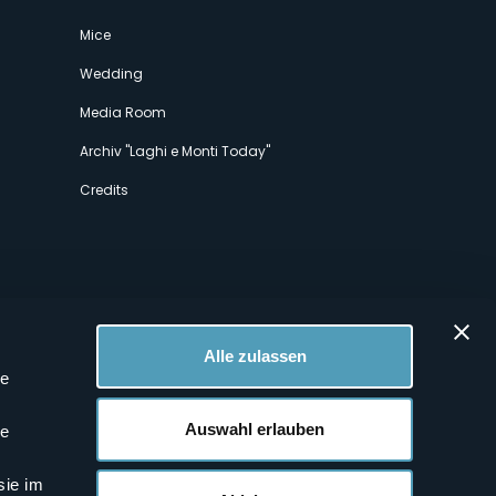
Mice
Wedding
Media Room
Archiv "Laghi e Monti Today"
Credits
Alle zulassen
le
 Profilen
Auswahl erlauben
le
sie im