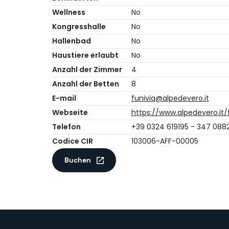
Wellness
No
Kongresshalle
No
Hallenbad
No
Haustiere erlaubt
No
Anzahl der Zimmer
4
Anzahl der Betten
8
E-mail
funivia@alpedevero.it
Webseite
https://www.alpedevero.it/
Telefon
+39 0324 619195 - 347 088
Codice CIR
103006-AFF-00005
Buchen