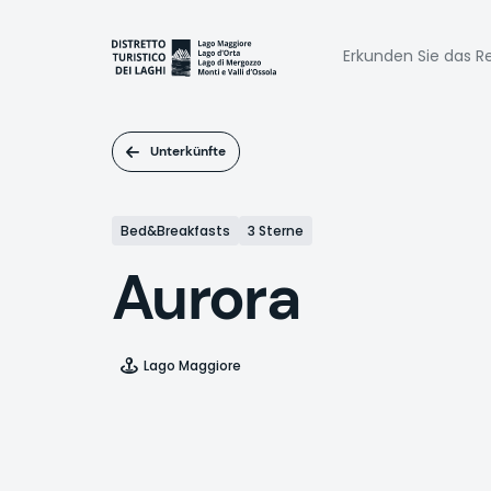
Direkt
zum
Naviga
Inhalt
Erkunden Sie das Re
princi
Unterkünfte
Bed&Breakfasts
3 Sterne
Aurora
Lago Maggiore