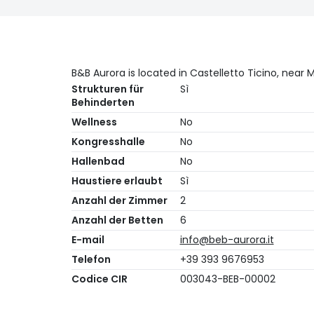
B&B Aurora is located in Castelletto Ticino, near 
Strukturen für
Sì
Behinderten
Wellness
No
Kongresshalle
No
Hallenbad
No
Haustiere erlaubt
Sì
Anzahl der Zimmer
2
Anzahl der Betten
6
E-mail
info@beb-aurora.it
Telefon
+39 393 9676953
Codice CIR
003043-BEB-00002