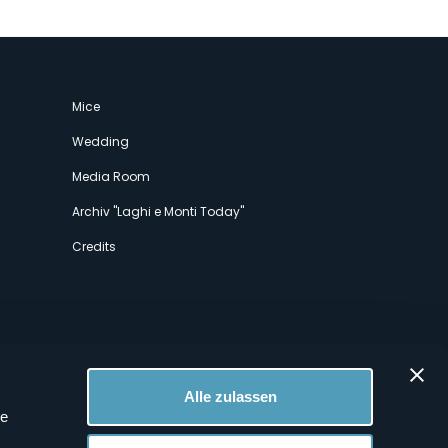
Mice
Wedding
Media Room
Archiv "Laghi e Monti Today"
Credits
Alle zulassen
le
 Profilen