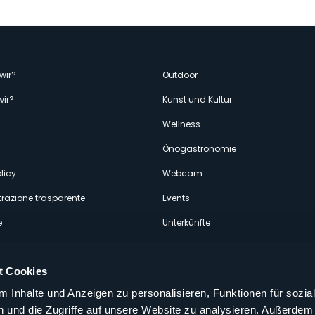
enù
wir?
Outdoor
wir?
Kunst und Kultur
econdario
Wellness
Önogastronomie
licy
Webcam
razione trasparente
Events
e
Unterkünfte
t Cookies
 Inhalte und Anzeigen zu personalisieren, Funktionen für sozia
 und die Zugriffe auf unsere Website zu analysieren. Außerdem
Folgen Sie uns auf unseren sozialen