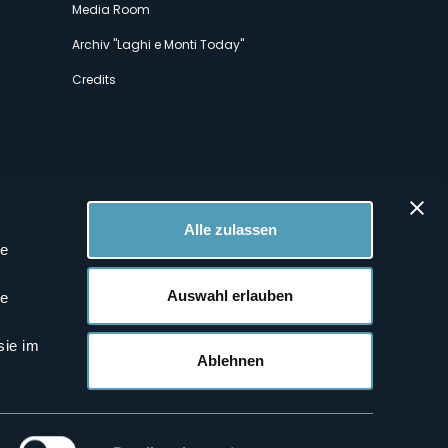
Media Room
Archiv "Laghi e Monti Today"
Credits
Alle zulassen
le
 Profilen
Auswahl erlauben
le
sie im
Ablehnen