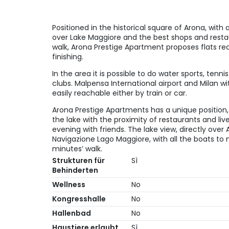
Positioned in the historical square of Arona, with
over Lake Maggiore and the best shops and resta
walk, Arona Prestige Apartment proposes flats re
finishing.
In the area it is possible to do water sports, tenni
clubs. Malpensa International airport and Milan wit
easily reachable either by train or car.
Arona Prestige Apartments has a unique position,
the lake with the proximity of restaurants and live
evening with friends. The lake view, directly over 
Navigazione Lago Maggiore, with all the boats to na
minutes’ walk.
Strukturen für
Sì
Behinderten
Wellness
No
Kongresshalle
No
Hallenbad
No
Haustiere erlaubt
Sì