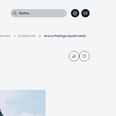
Suche
DE
EN
FR
IT
Pfadnavigation
rtseite
Unterkünfte
Arona Prestige Apartments