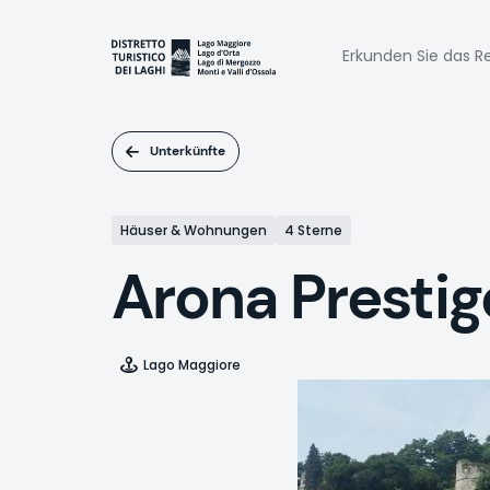
Direkt
zum
Naviga
Inhalt
Erkunden Sie das Re
princi
Unterkünfte
Häuser & Wohnungen
4 Sterne
Arona Presti
Lago Maggiore