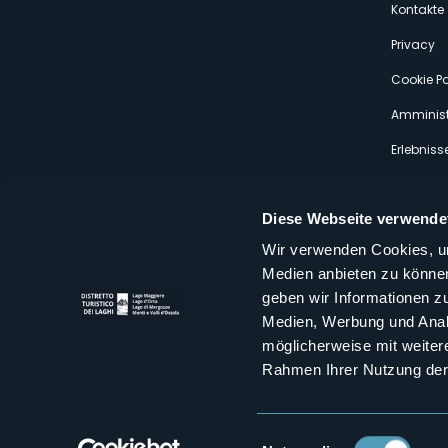
s
Kontakte
Privacy
Cookie Po
Amminist
Erlebniss
Diese Webseite verwende
Wir verwenden Cookies, um
Medien anbieten zu können
Distretto Turistico dei Laghi Scrl
geben wir Informationen z
Sede legale e operativa: Corso Italia 26 - 28838 Stresa VB - It
Medien, Werbung und Analy
tel:
+39 0323 30416
infoturismo@distrettolaghi.it
e
distrettolaghi@legalmail.it
möglicherweise mit weiter
www.distrettolaghi.it
Rahmen Ihrer Nutzung der
P.I. 01648650032
Einwilligungsauswahl