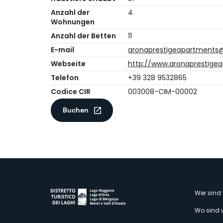
Anzahl der
4
Wohnungen
Anzahl der Betten
11
E-mail
aronaprestigeapartments
Webseite
http://www.aronaprestigea
Telefon
+39 328 9532865
Codice CIR
003008-CIM-00002
Buchen
M
Wer sind 
Wo sind 