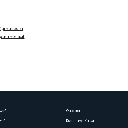
@gmail.com
partments.it
enù
wir?
Outdoor
wir?
Kunst und Kultur