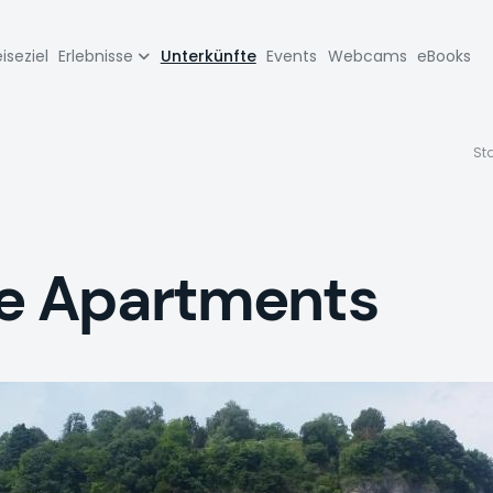
zione
iseziel
Erlebnisse
Unterkünfte
Events
Webcams
eBooks
pale
Sta
ge Apartments