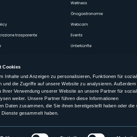
econdario
Wellness
Önogastronomie
licy
Webcam
razione trasparente
Events
e
Unterkünfte
t Cookies
 Inhalte und Anzeigen zu personalisieren, Funktionen für sozia
 und die Zugriffe auf unsere Website zu analysieren. Außerdem
Folgen Sie uns auf unseren sozialen
u Ihrer Verwendung unserer Website an unsere Partner für sozia
aly
sen weiter. Unsere Partner führen diese Informationen
en Daten zusammen, die Sie ihnen bereitgestellt haben oder die 
 Dienste gesammelt haben.