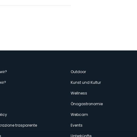
enù
wir?
Outdoor
wir?
Kunst und Kultur
econdario
Wellness
Önogastronomie
licy
Webcam
razione trasparente
Events
e
Unterkünfte