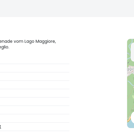
menade vom Lago Maggiore,
glio.
t