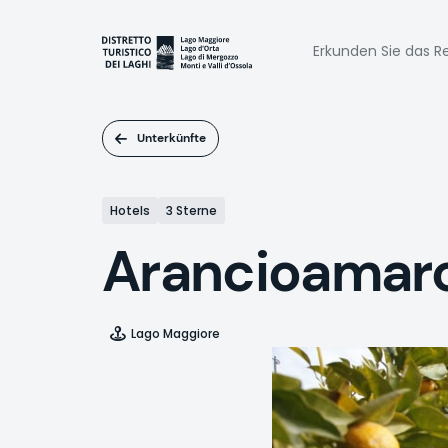
Direkt
zum
Naviga
Inhalt
Erkunden Sie das Re
princi
Unterkünfte
Hotels
3 Sterne
Arancioamar
Lago Maggiore