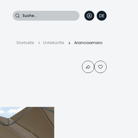
Suche
DE
EN
FR
IT
Pfadnavigation
Startseite
Unterkünfte
Arancioamaro