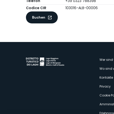
Telefon
+39 0323 788398
Codice CIR
103016-ALB-00006
Buchen
M
Wer sind 
Wo sind 
s
Kontakte
Privacy
Cookie Po
Amminist
Erlebniss