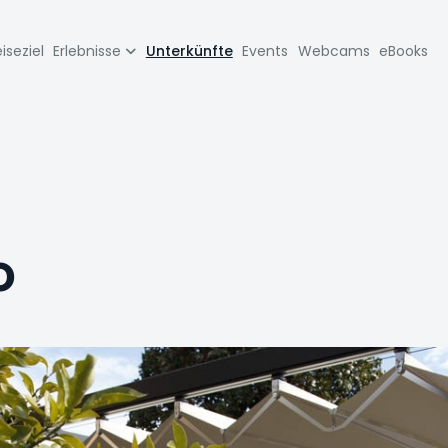
zione
iseziel
Erlebnisse
Unterkünfte
Events
Webcams
eBooks
pale
o