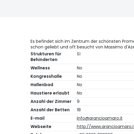
Es befindet sich im Zentrum der schönsten Pro
schon geliebt und oft besucht von Massimo d'Aze
Strukturen für
Sì
Behinderten
Wellness
No
Kongresshalle
No
Hallenbad
No
Haustiere erlaubt
No
Anzahl der Zimmer
9
Anzahl der Betten
18
E-mail
info@arancioamaro.it
Webseite
http://www.arancioamaro.i