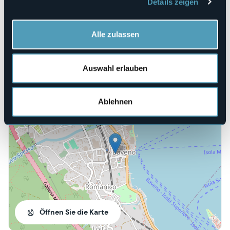
Details zeigen
+39 0323 919410
Codice CIR
103008-ALR-00003
Alle zulassen
Buchen
Auswahl erlauben
Via Gramsci, 3
Ablehnen
28831 - BAVENO (VB)
Öffnen Sie die Karte