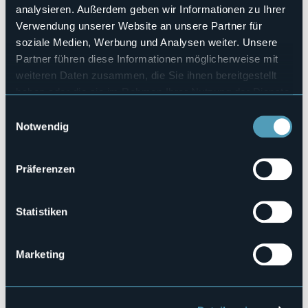
analysieren. Außerdem geben wir Informationen zu Ihrer
Wellness
No
Verwendung unserer Website an unsere Partner für
soziale Medien, Werbung und Analysen weiter. Unsere
Kongresshalle
Sì
Partner führen diese Informationen möglicherweise mit
Hallenbad
weiteren Daten zusammen, die Sie ihnen bereitgestellt
No
haben oder die sie im Rahmen Ihrer Nutzung der Dienste
Haustiere erlaubt
gesammelt haben.
Einwilligungsauswahl
No
Notwendig
Anzahl der Wohnungen
10
Präferenzen
Anzahl der Zimmer
10
Anzahl der Betten
Statistiken
38
E-mail
info@hotelalcampanile.it
Marketing
Webseite
http://www.hotelalcampanile.it
Telefon