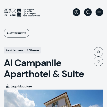
Direkt
zum
Inhalt
Unterkünfte
Residenzen
3 Sterne
Al Campanile
Aparthotel & Suite
Lago Maggiore