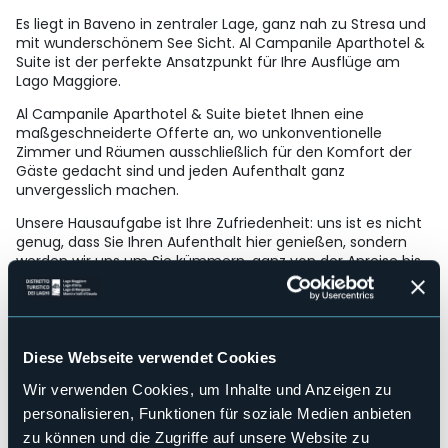
Es liegt in Baveno in zentraler Lage, ganz nah zu Stresa und
mit wunderschönem See Sicht. Al Campanile Aparthotel &
Suite ist der perfekte Ansatzpunkt für Ihre Ausflüge am
Lago Maggiore.
Al Campanile Aparthotel & Suite bietet Ihnen eine
maßgeschneiderte Offerte an, wo unkonventionelle
Zimmer und Räumen ausschließlich für den Komfort der
Gäste gedacht sind und jeden Aufenthalt ganz
unvergesslich machen.
Unsere Hausaufgabe ist Ihre Zufriedenheit: uns ist es nicht
genug, dass Sie Ihren Aufenthalt hier genießen, sondern
werden wir uns um Sie kümmern, ganz von der Anreise bis
zur Abschiedszeit und wir sagen „Arrivederci“! Leistungen:
Frei W-Lan, kontinentales Frühstücksbuffet, Gepäcksraum,
Ausflugs- Informationen und Buchungsmöglichkeiten,
Klimaanlage, Sky bar, Tiefgarage (Video Überwachung),
Shuttle Service (gegen Zuschlag), Wäscherei, Minibar,
Diese Webseite verwendet Cookies
Baby- und Kinderbett, Kinderstuhl, Behinderten-
Wir verwenden Cookies, um Inhalte und Anzeigen zu
Einrichtungen, Elektrowagen Aufladung
personalisieren, Funktionen für soziale Medien anbieten
Strukturen für Behinderten
Sì
zu können und die Zugriffe auf unsere Website zu