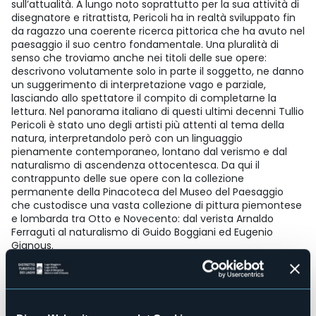
sull’attualità. A lungo noto soprattutto per la sua attività di
disegnatore e ritrattista, Pericoli ha in realtà sviluppato fin
da ragazzo una coerente ricerca pittorica che ha avuto nel
paesaggio il suo centro fondamentale. Una pluralità di
senso che troviamo anche nei titoli delle sue opere:
descrivono volutamente solo in parte il soggetto, ne danno
un suggerimento di interpretazione vago e parziale,
lasciando allo spettatore il compito di completarne la
lettura. Nel panorama italiano di questi ultimi decenni Tullio
Pericoli è stato uno degli artisti più attenti al tema della
natura, interpretandolo però con un linguaggio
pienamente contemporaneo, lontano dal verismo e dal
naturalismo di ascendenza ottocentesca. Da qui il
contrappunto delle sue opere con la collezione
permanente della Pinacoteca del Museo del Paesaggio
che custodisce una vasta collezione di pittura piemontese
e lombarda tra Otto e Novecento: dal verista Arnaldo
Ferraguti al naturalismo di Guido Boggiani ed Eugenio
Gignous.
“L’allestimento della mostra Terre Inquiete è stato pensato
come un percorso immersivo e progressivo, capace di
accompagnare il visitatore dentro la visione di Tullio
Pericoli, dove il paesaggio si trasforma in racconto,