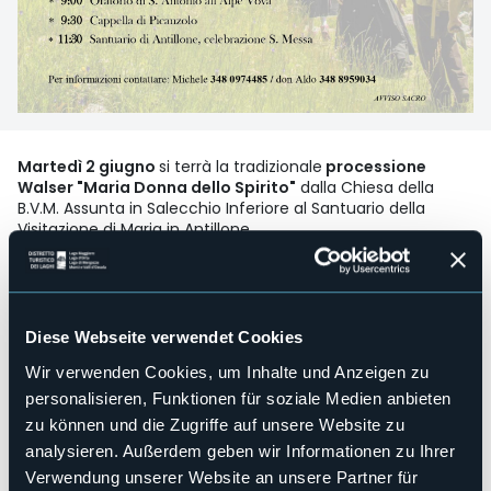
Martedì 2 giugno
si terrà la tradizionale
processione
Walser "Maria Donna dello Spirito"
dalla Chiesa della
B.V.M. Assunta in Salecchio Inferiore al Santuario della
Visitazione di Maria in Antillone.
l tema principale del Pellegrinaggio è la Speranza, già punto
di riferimento delle scorse edizioni attraverso la figura di
Maria.
Il ritrovo è previsto alle ore 07:00 presso la Chiesa di
Diese Webseite verwendet Cookies
Salecchio Inferiore , nel Comune di Premia, dove i fedeli,
assieme al sacerdote daranno avvio al pellegrinaggio verso
Wir verwenden Cookies, um Inhalte und Anzeigen zu
Antillone. La processione sarà preceduta dalla statua della
personalisieren, Funktionen für soziale Medien anbieten
Madonna della Pietà di Salecchio , recentemente realizzata
zu können und die Zugriffe auf unsere Website zu
a memoria dell’antica statua gotica di Salecchio .
analysieren. Außerdem geben wir Informationen zu Ihrer
Quest’ultima, purtroppo trafugata negli anni passati,
veniva portata in spalla dai confratelli durante le
Verwendung unserer Website an unsere Partner für