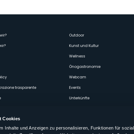
enù
wir?
Outdoor
wir?
Kunst und Kultur
econdario
Wellness
Önogastronomie
licy
Webcam
razione trasparente
Events
e
Unterkünfte
t Cookies
 Inhalte und Anzeigen zu personalisieren, Funktionen für sozia