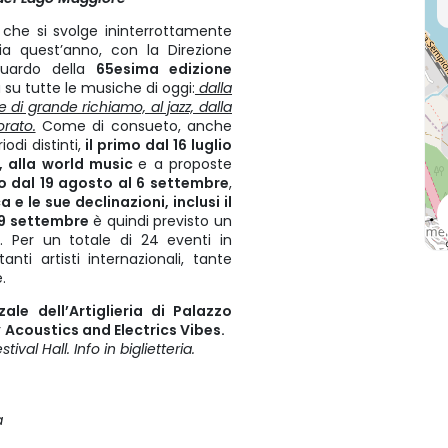
 che si svolge ininterrottamente
ia quest’anno, con la Direzione
guardo della
65esima edizione
 su tutte le musiche di oggi:
dalla
 di grande richiamo, al jazz, dalla
orato.
Come di consueto, anche
odi distinti,
il primo dal 16 luglio
, alla world music
e a proposte
o dal 19 agosto al 6 settembre
,
 e le sue declinazioni, inclusi il
9 settembre
è quindi previsto un
. Per un totale di 24 eventi in
ti artisti internazionali, tante
e.
ale dell’Artiglieria di Palazzo
r
Acoustics and Electrics Vibes.
val Hall. Info in biglietteria.
ca