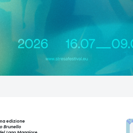
ima edizione
io Brunello
 del Lago Maggiore