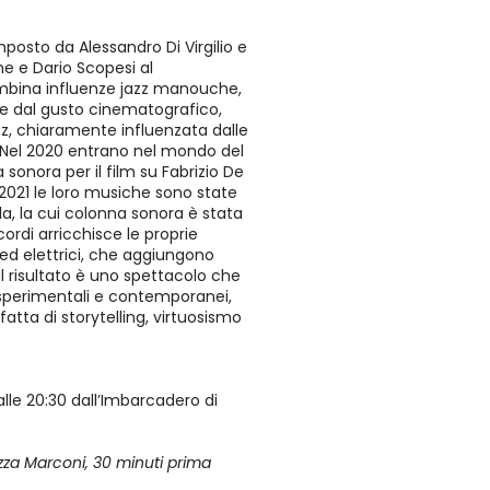
osto da Alessandro Di Virgilio e
he e Dario Scopesi al
ombina influenze jazz manouche,
 e dal gusto cinematografico,
zz, chiaramente influenzata dalle
. Nel 2020 entrano nel mondo del
onora per il film su Fabrizio De
 2021 le loro musiche sono state
lla, la cui colonna sonora è stata
ordi arricchisce le proprie
 ed elettrici, che aggiungono
Il risultato è uno spettacolo che
 sperimentali e contemporanei,
atta di storytelling, virtuosismo
alle 20:30 dall’Imbarcadero di
azza Marconi, 30 minuti prima