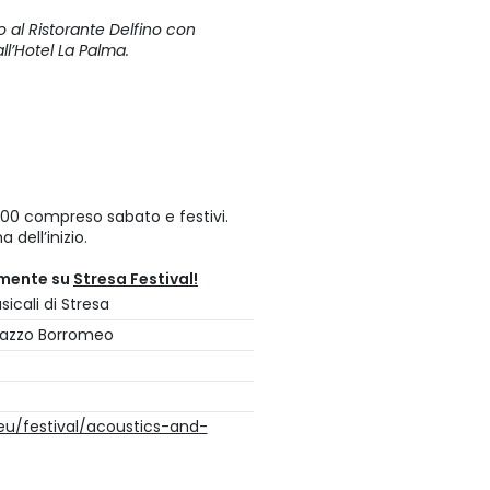
o al Ristorante Delfino con
all’Hotel La Palma.
 17:00 compreso sabato e festivi.
 dell’inizio.
amente su
Stresa Festival!
icali di Stresa
Palazzo Borromeo
.eu/festival/acoustics-and-