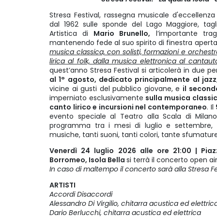
Stresa Festival, rassegna musicale d'eccellenza
dal 1962 sulle sponde del Lago Maggiore, tagl
Artistica di
Mario Brunello,
l’importante tra
mantenendo fede al suo spirito di finestra aperta
musica classica, con solisti, formazioni e orchestre
lirica al folk, dalla musica elettronica al cantaut
quest’anno Stresa Festival si articolerà in due peri
al 1° agosto, dedicato principalmente al jazz
vicine ai gusti del pubblico giovane, e
il second
imperniato esclusivamente
sulla musica classica
canto lirico e incursioni nel contemporaneo
. Il
evento speciale al Teatro alla Scala di Milano
programma tra i mesi di luglio e settembre, tan
musiche, tanti suoni, tanti colori, tante sfumatur
Venerdì 24 luglio 2026 alle ore 21:00 | Piazz
Borromeo, Isola Bella
si terrà il concerto open ai
In caso di maltempo il concerto sarà alla Stresa Festi
ARTISTI
Accordi Disaccordi
Alessandro Di Virgilio, chitarra acustica ed elettri
Dario Berlucchi, chitarra acustica ed elettrica