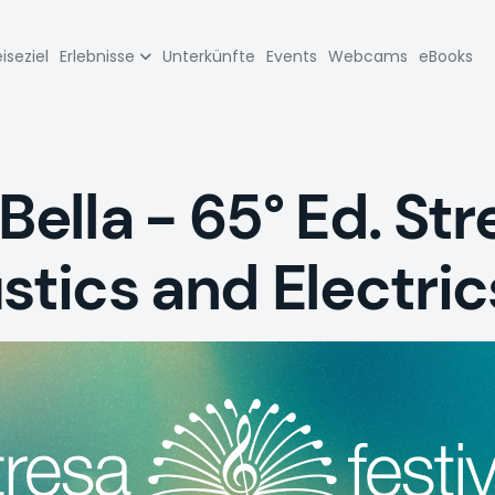
zione
iseziel
Erlebnisse
Unterkünfte
Events
Webcams
eBooks
pale
Bella - 65° Ed. Str
ustics and Electri