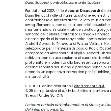
Dario Scopesi, contrabbasso e sintetizzatore
Fondato nel 2012, il trio
Accordi Disaccordi
è comp
Dario Berlucchi alle chitarre acustiche ed elettric
contrabbasso e sintetizzatore. La loro musica c
swing, flamenco, con originali sonorità acustiche
mantenendo un’iniziale matrice stilistica gipsy ja
sonorità del celebre chitarrista Django Reinhardt
cinema grazie al brano Stay scelto come colonna s
André Il Concerto Ritrovato di Walter Veltroni. Nel
selezionate per il filmVicini di casa di Paolo Coste
composta da Alessandro Di Virgilio. Accordi Disacc
esibizioni con un uso sapiente di suoni elettronici
profondità e modernità alla loro estetica sonora. 
alterna sonorità acustiche a paesaggi sonori più
creando un’esperienza immersiva per il pubblico, f
e interattività.
BIGLIETTI
online acquistabili
direttamente qui.
€ 35 comprensivo di a/r in battellino in partenza 
Stresa | Under 30: € 15
Partenza battello dall’Imbarcadero di Stresa, in Pi
dell’inizio del concerto.