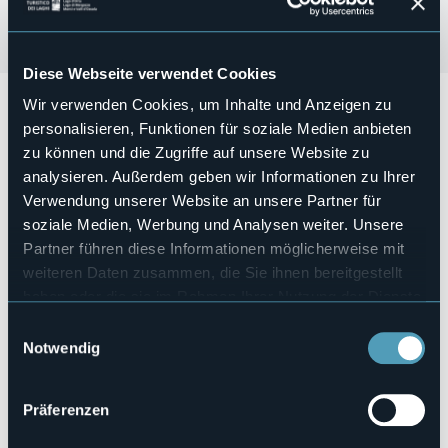
Diese Webseite verwendet Cookies
Domenica 17 maggio 2026 alle ore 15.30
presso il Salone
Wir verwenden Cookies, um Inhalte und Anzeigen zu
Società Operaia si terrà la Commedia
“La nostra odissea,
personalisieren, Funktionen für soziale Medien anbieten
il viaggio tragicomico di Ulisse”
di Palma Bertolotti,
zu können und die Zugriffe auf unsere Website zu
presentata dalla compagnia “I ggiovani attori” del Centro
analysieren. Außerdem geben wir Informationen zu Ihrer
Incontro Don G. Valli di Arona e il Centro Incontro Lesiano.
Verwendung unserer Website an unsere Partner für
Al termine dello spettacolo seguirà un rinfresco
soziale Medien, Werbung und Analysen weiter. Unsere
Partner führen diese Informationen möglicherweise mit
Veranstaltungsmanager
weiteren Daten zusammen, die Sie ihnen bereitgestellt
Compagnia “I ggiovani attori”
haben oder die sie im Rahmen Ihrer Nutzung der Dienste
Veranstaltungsort
gesammelt haben.
Einwilligungsauswahl
Salone Società Operaia
Notwendig
Telefon
+39 032276421
Präferenzen
E-mail
lesa@cert.ruparpiemonte.it