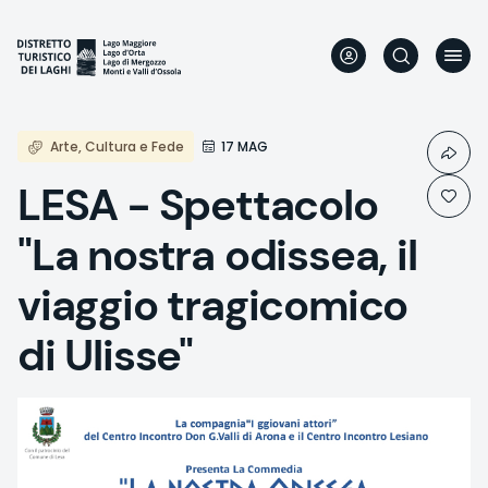
Direkt
zum
Inhalt
Arte, Cultura e Fede
17 MAG
LESA - Spettacolo
"La nostra odissea, il
viaggio tragicomico
di Ulisse"