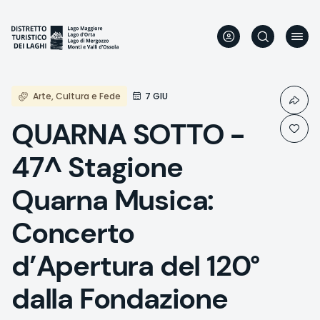
Direkt
zum
Inhalt
Arte, Cultura e Fede
7 GIU
QUARNA SOTTO -
47^ Stagione
Quarna Musica:
Concerto
d’Apertura del 120°
dalla Fondazione