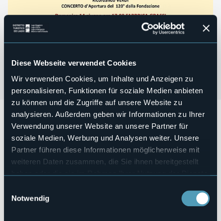
Diese Webseite verwendet Cookies
Wir verwenden Cookies, um Inhalte und Anzeigen zu
personalisieren, Funktionen für soziale Medien anbieten
zu können und die Zugriffe auf unsere Website zu
analysieren. Außerdem geben wir Informationen zu Ihrer
47a Stagione 2026 “Quarna un paese per la musica”
Verwendung unserer Website an unsere Partner für
Domenica 07 giugno alle ore 17.00
si terrà l'esibizione con
soziale Medien, Werbung und Analysen weiter. Unsere
il Concerto d’Apertura del 120° dalla Fondazione Corpo
Partner führen diese Informationen möglicherweise mit
Musicale "Egidio RAMPONE" di Quarna "Ricordando
Verdi"
weiteren Daten zusammen, die Sie ihnen bereitgestellt
haben oder die sie im Rahmen Ihrer Nutzung der Dienste
Ingresso a offerta libera
gesammelt haben.
Veranstaltungsmanager
Einwilligungsauswahl
Quarna Musica
Notwendig
Veranstaltungsort
Oratorio del Saliente