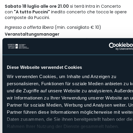
Sabato 18 luglio alle ore 21.00
si terrà Intra in Concerto
con
"A tutto Puccini"
inedito concerto che tocca le opere
composte da Puccini.
Ingresso a offerta libera
(min. consigliato € 10)
Veranstaltungsmanager
Comitato Pro Restauro Santa Marta Onlus
Veranstaltungsort
Chiesa di Santa Marta
E-mail
info@santamartaintra.it
Diese Webseite verwendet Cookies
Webseite
Wir verwenden Cookies, um Inhalte und Anzeigen zu
https://eventi.comune.https://eventi.comune.verbania.it/Eve
personalisieren, Funktionen für soziale Medien anbieten zu 
DI-SANTA-…
und die Zugriffe auf unsere Website zu analysieren. Außerd
wir Informationen zu Ihrer Verwendung unserer Website an 
Partner für soziale Medien, Werbung und Analysen weiter. U
Via Giorgio Andreoli
Partner führen diese Informationen möglicherweise mit weite
28921 - Verbania (VB)
Daten zusammen, die Sie ihnen bereitgestellt haben oder die
Rahmen Ihrer Nutzung der Dienste gesammelt haben.