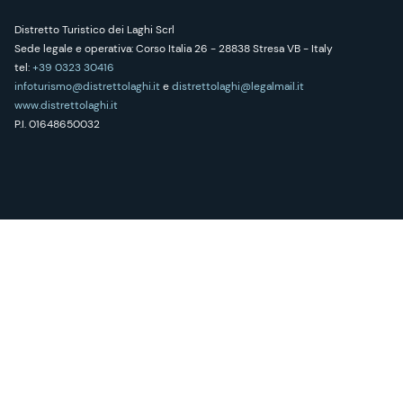
Distretto Turistico dei Laghi Scrl
Sede legale e operativa: Corso Italia 26 - 28838 Stresa VB - Italy
tel:
+39 0323 30416
infoturismo@distrettolaghi.it
e
distrettolaghi@legalmail.it
www.distrettolaghi.it
P.I. 01648650032