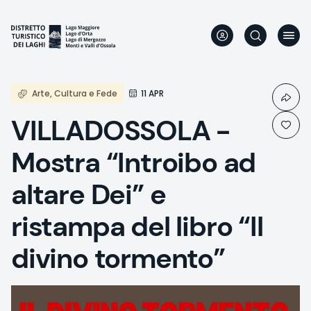
Direkt
zum
Inhalt
Arte, Cultura e Fede
11 APR
VILLADOSSOLA -
Mostra “Introibo ad
altare Dei” e
ristampa del libro “Il
divino tormento”