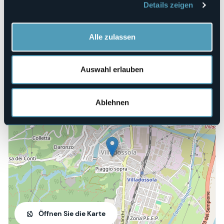
Telefon
Details zeigen
+39 0324 575611
E-mail
info@teatrolafabbrica.com
Alle zulassen
Webseite
https://www.teatrolafabbrica.com/
Auswahl erlauben
Corso Italia, 13
Ablehnen
28844 - Villadossola (VB)
Öffnen Sie die Karte