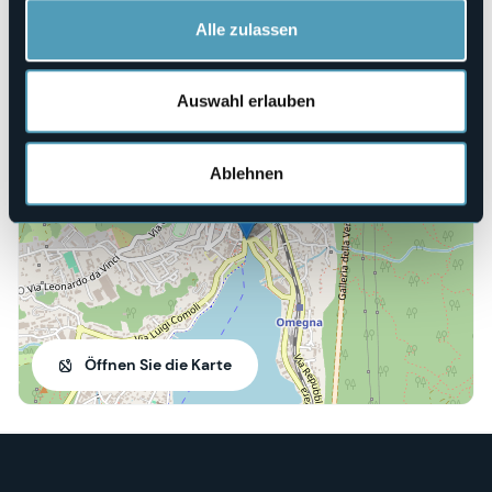
Webseite
https://summer-games.it/
Alle zulassen
Auswahl erlauben
28887 - Omegna (VB)
Ablehnen
Öffnen Sie die Karte