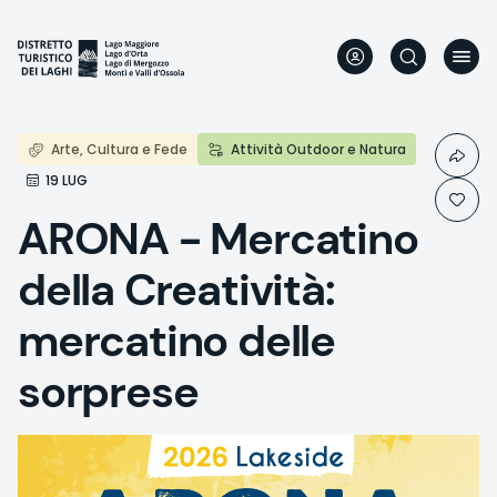
Direkt
zum
Inhalt
Arte, Cultura e Fede
Attività Outdoor e Natura
19 LUG
ARONA - Mercatino
della Creatività:
mercatino delle
sorprese