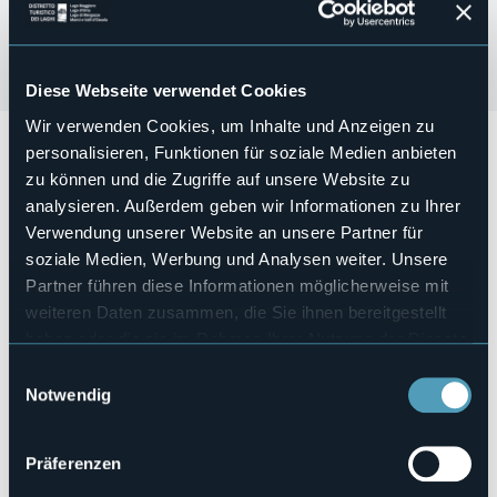
Diese Webseite verwendet Cookies
Wir verwenden Cookies, um Inhalte und Anzeigen zu
Domenica 19 luglio dalle 9:00 alle 20:00, Lungolago di
personalisieren, Funktionen für soziale Medien anbieten
Arona
zu können und die Zugriffe auf unsere Website zu
Mercatino della Creatività: mercatino delle sorprese.
analysieren. Außerdem geben wir Informationen zu Ihrer
Verwendung unserer Website an unsere Partner für
Esposizione di hobbisti e creativi.
soziale Medien, Werbung und Analysen weiter. Unsere
Veranstaltungsmanager
Partner führen diese Informationen möglicherweise mit
Associazione Mani Magiche
weiteren Daten zusammen, die Sie ihnen bereitgestellt
Veranstaltungsort
haben oder die sie im Rahmen Ihrer Nutzung der Dienste
Lungolago Nassirya
gesammelt haben.
Telefon
Einwilligungsauswahl
WhatsApp +39 340 9864707
Notwendig
E-mail
associazionemanimagiche@gmail.com
Präferenzen
Webseite