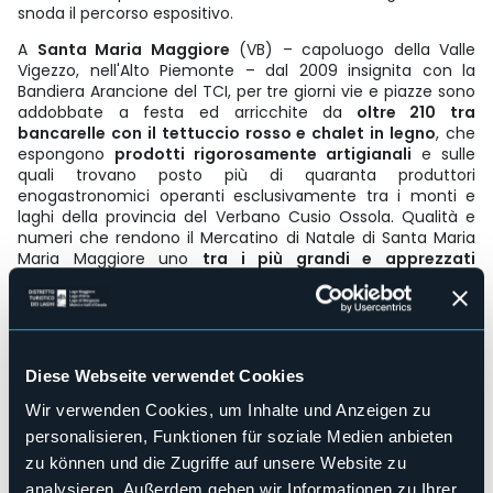
snoda il percorso espositivo.
A
Santa Maria Maggiore
(VB) – capoluogo della Valle
Vigezzo, nell'Alto Piemonte – dal 2009 insignita con la
Bandiera Arancione del TCI, per tre giorni vie e piazze sono
addobbate a festa ed arricchite da
oltre 210 tra
bancarelle con il tettuccio rosso e chalet in legno
, che
espongono
prodotti rigorosamente artigianali
e sulle
quali trovano posto più di quaranta produttori
enogastronomici operanti esclusivamente tra i monti e
laghi della provincia del Verbano Cusio Ossola. Qualità e
numeri che rendono il Mercatino di Natale di Santa Maria
Maria Maggiore uno
tra i più grandi e apprezzati
d'Europa
.
L'organizzazione, curata da Pro Loco e Comune di Santa
Maria Maggiore, ha previsto anche per questa edizione un
evento d'anteprima:
venerdì 5 dicembre alle ore 18 la
Diese Webseite verwendet Cookies
centralissima Piazza Risorgimento
, con il grande abete
illuminato e decorato dai piccoli abitanti del paese, sarà
Wir verwenden Cookies, um Inhalte und Anzeigen zu
quinta teatrale per una
performance inedita
. Uno
personalisieren, Funktionen für soziale Medien anbieten
spettacolo che farà dialogare i coinvolgenti canti di un
coro gospel con l'arte del disegno con la sabbia:
zu können und die Zugriffe auf unsere Website zu
protagonisti saranno
Andrea Arena
,
sand artist
di fama
analysieren. Außerdem geben wir Informationen zu Ihrer