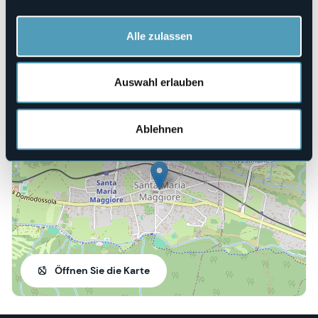
E-mail
mercatini@santamariamaggiore.info
Alle zulassen
Webseite
https://mercatininatale.santamariamaggiore.info/
Auswahl erlauben
Piazza Risorgimento
28857 - Santa Maria Maggiore (VB)
Ablehnen
Öffnen Sie die Karte