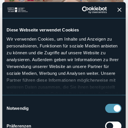
Dopo il successo della prima edizione, la rassegna "
Note al
femminile"
torna a portare musica e suggestione nel cuore
di Villette, il più piccolo Comune della Valle Vigezzo.
Diese Webseite verwendet Cookies
Giovedì 18 settembre 2025 ore 17.30
presso il
Museo “La
Wir verwenden Cookies, um Inhalte und Anzeigen zu
Cà di Feman da la Piaza”
personalisieren, Funktionen für soziale Medien anbieten
Duo Keylin
con Silvia Arfacchia e l’accompagnamento di
zu können und die Zugriffe auf unsere Website zu
Gianpaolo Arfacchia
analysieren. Außerdem geben wir Informationen zu Ihrer
Evento organizzato nell'ambito dell'iniziativa "Di donne e di
Verwendung unserer Website an unsere Partner für
montagna"
soziale Medien, Werbung und Analysen weiter. Unsere
Partner führen diese Informationen möglicherweise mit
Veranstaltungsmanager
weiteren Daten zusammen, die Sie ihnen bereitgestellt
Associazione Turistica Pro Loco Villette APS
haben oder die sie im Rahmen Ihrer Nutzung der Dienste
Veranstaltungsort
gesammelt haben.
Museo “La Cà di Feman da la Piaza”
Einwilligungsauswahl
Notwendig
Telefon
+39 371 6426846
E-mail
Präferenzen
info@provillette.it