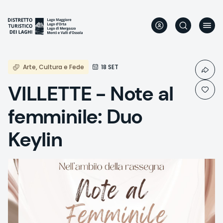
Direkt
zum
Inhalt
Arte, Cultura e Fede
18 SET
VILLETTE - Note al
femminile: Duo
Keylin