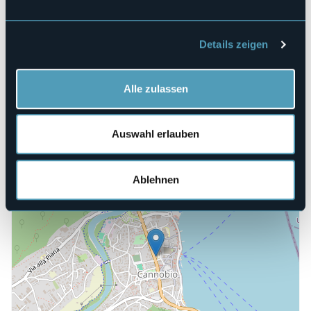
Veranstaltungsort
Teatro Nuovo
Telefon
Details zeigen
+39 032371212
E-mail
info@turismocannobio.it
Alle zulassen
Webseite
https://www.turismocannobio.it/
Auswahl erlauben
Viale Vittorio Veneto, 6
Ablehnen
28822 - Cannobio (VB)