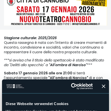
Stagione culturale: 2025/2026
Questa rassegna è nata con l'intento di creare momenti di
incontro, condivisione e socialità, valori che continuano a
rappresentare il cuore della nostra proposta culturale.
***si avvisa che il titolo dello spettacolo è stato modificato
da "Delitti allo specchio" a
"All'ombra di Narciso"
***
Sabato 17 gennaio 2026 alle ore 21:00
si terrà
l'appuntamento speciale
"All'ombra di Narciso"
di e con
Roberta Bruzzone, produzione e organizzazione generale
Artespettacolo srl.
Roberta Bruzzone ci porterà ad esplorare il lato oscuro dei
ragazzi che uccidono, nella cosiddetta "epoca della
rabbia", ricostruendo con precisione chirurgica il percorso
Diese Webseite verwendet Cookies
psicologico ed educativo che ha portato a simili inquietanti
scenari, per trarne moniti utili a decifrare la psiche di questi