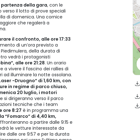
i
partenza della gara
, con le
 verso il lotto di prove speciali
uella di domenica. Una cornice
 Maggiore che regalerà a
na.
are il confronto, alle ore 17:33
namento di un’ora previsto a
Piedimulera, della durata di
ro vedrà i protagonisti
ina”, alle ore 21:28
. Un orario
 a vivere il fascino dei rallies di
ri ad illuminare la notte ossolana.
x Laser -Druogno” di 1,60 km, con
ure in regime di parco chiuso,
enica 20 luglio, i motori
e si dirigeranno verso il parco
razioni tecniche che i team
le ore 8:27
è in programma una
la “Fomarco” di 4,40 km,
affronteranno a partire dalle 9:15 e
edrà le vetture interessate da
re dalle ore 9:57 e per la durata