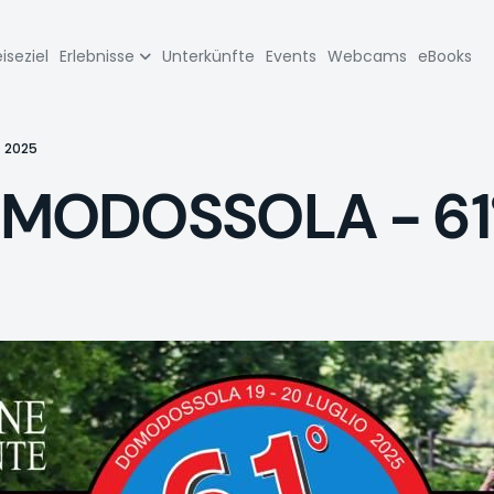
zione
iseziel
Erlebnisse
Unterkünfte
Events
Webcams
eBooks
pale
G 2025
ODOSSOLA - 61° R