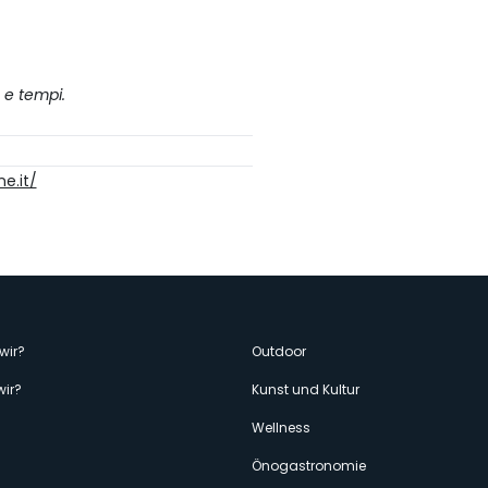
 e tempi.
ne.it/
enù
wir?
Outdoor
wir?
Kunst und Kultur
econdario
Wellness
Önogastronomie