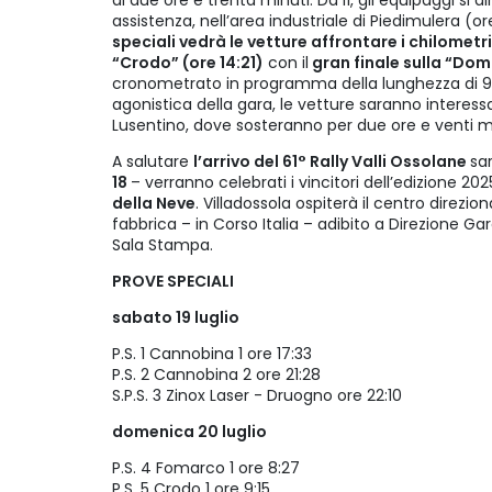
di due ore e trenta minuti. Da lì, gli equipaggi si 
assistenza, nell’area industriale di Piedimulera (or
speciali vedrà le vetture affrontare i chilometr
“Crodo” (ore 14:21)
con il
gran finale sulla “Do
cronometrato in programma della lunghezza di 9,
agonistica della gara, le vetture saranno interess
Lusentino, dove sosteranno per due ore e venti min
A salutare
l’arrivo del 61° Rally Valli Ossolane
sa
18
– verranno celebrati i vincitori dell’edizione 202
della Neve
. Villadossola ospiterà il centro direzio
fabbrica – in Corso Italia – adibito a Direzione Ga
Sala Stampa.
PROVE SPECIALI
sabato 19 luglio
P.S. 1 Cannobina 1 ore 17:33
P.S. 2 Cannobina 2 ore 21:28
S.P.S. 3 Zinox Laser - Druogno ore 22:10
domenica 20 luglio
P.S. 4 Fomarco 1 ore 8:27
P.S. 5 Crodo 1 ore 9:15