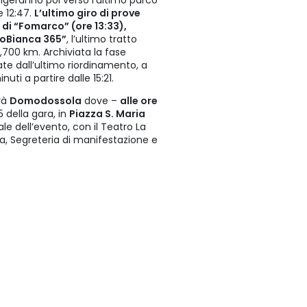
dirigeranno poi verso l’ultimo parco
e 12:47.
L’ultimo giro di prove
i di “Fomarco” (ore 13:33),
moBianca 365”
, l’ultimo tratto
700 km. Archiviata la fase
ate dall’ultimo riordinamento, a
uti a partire dalle 15:21.
rà
Domodossola
dove –
alle ore
5 della gara, in
Piazza S. Maria
nale dell’evento, con il Teatro La
ra, Segreteria di manifestazione e