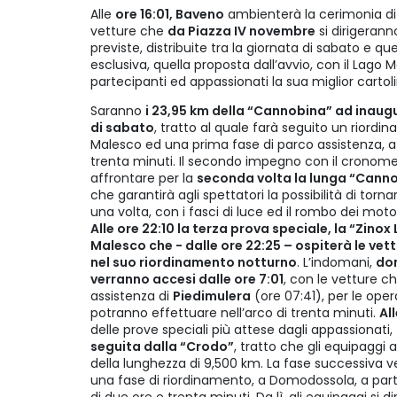
Alle
ore 16:01, Baveno
ambienterà la cerimonia d
vetture che
da Piazza IV novembre
si dirigeranno
previste, distribuite tra la giornata di sabato e q
esclusiva, quella proposta dall’avvio, con il Lago
partecipanti ed appassionati la sua miglior cartoli
Saranno
i 23,95 km della “Cannobina” ad inaugur
di sabato
, tratto al quale farà seguito un riordi
Malesco ed una prima fase di parco assistenza, a 
trenta minuti. Il secondo impegno con il cronomet
affrontare per la
seconda volta la lunga “Cannob
che garantirà agli spettatori la possibilità di tornare
una volta, con i fasci di luce ed il rombo dei moto
Alle ore 22:10 la terza prova speciale, la “Zino
Malesco che - dalle ore 22:25 – ospiterà le vett
nel suo riordinamento notturno
. L’indomani,
dom
verranno accesi dalle ore 7:01
, con le vetture ch
assistenza di
Piedimulera
(ore 07:41), per le ope
potranno effettuare nell’arco di trenta minuti.
Al
delle prove speciali più attese dagli appassionati,
seguita dalla “Crodo”
, tratto che gli equipaggi 
della lunghezza di 9,500 km. La fase successiva v
una fase di riordinamento, a Domodossola, a parti