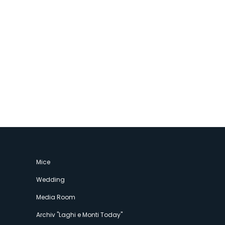
Mice
Wedding
Media Room
Archiv "Laghi e Monti Today"