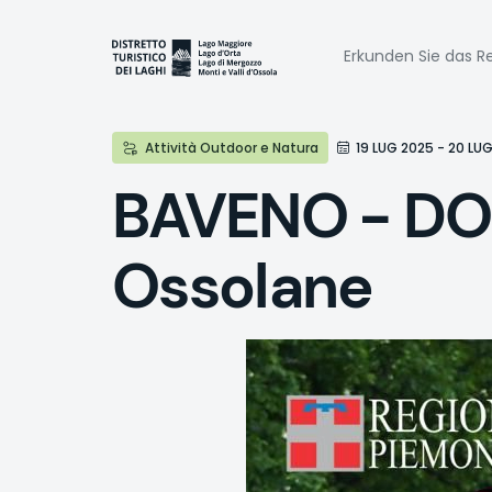
Direkt
zum
Naviga
Inhalt
Erkunden Sie das Re
princi
Attività Outdoor e Natura
19 LUG 2025 - 20 LU
BAVENO - DOM
Ossolane