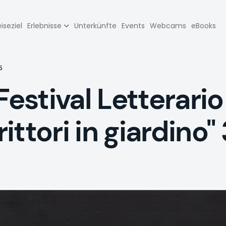
zione
iseziel
Erlebnisse
Unterkünfte
Events
Webcams
eBooks
pale
5
stival Letterario
ttori in giardino"