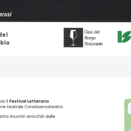
io il
Festival Letterario
ione teatrale ConeSsenzateatro.
attro incontri arricchiti dalle