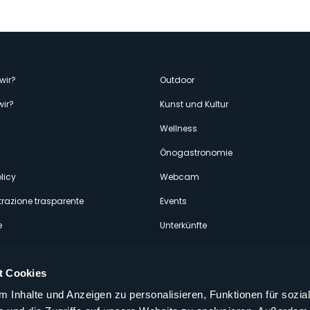
enù
wir?
Outdoor
wir?
Kunst und Kultur
econdario
Wellness
Önogastronomie
licy
Webcam
razione trasparente
Events
e
Unterkünfte
t Cookies
 Inhalte und Anzeigen zu personalisieren, Funktionen für sozia