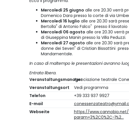
Ecco il programma:
Mercoledì 25 giugno
alle ore 20.30 verrà pre
Domenico Dara presso la corte di via Umbert
Mercoledì 16 luglio
alle ore 20.30 sarà presen
Bertolla" di Antonio Falco" presso il lavatoio
Mercoledì 06 agosto
alle ore 20.30 verrà p
di Giuseppina Manin presso la Villa Peduzzi.
Mercoledì 27 agosto
alle ore 20.30 sarà pres
donne dei Severi" di Cristian Bissattini pres
Mandamentale.
In caso di maltempo le presentazioni avranno luogo
Entrata libera.
Veranstaltungsmanager
Associazione teatrale Con
Veranstaltungsort
Vedi programma
Telefon
+39 333 937 9927
E-mail
conessenzateatro@ymail.
Webseite
https://www.cannobio.net/
param=3%2C0%2C-1%2…