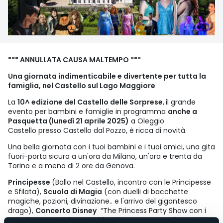
*** ANNULLATA CAUSA MALTEMPO ***
Una giornata indimenticabile e divertente per tutta la
famiglia, nel Castello sul Lago Maggiore
La
10^ edizione del Castello delle Sorprese
,
il grande
evento per bambini e famiglie in programma
anche a
Pasquetta (lunedì 21 aprile 2025)
a Oleggio
Castello presso Castello dal Pozzo, è ricca di novità.
Una bella giornata con i tuoi bambini e i tuoi amici, una gita
fuori-porta sicura a un'ora da Milano, un'ora e trenta da
Torino e a meno di 2 ore da Genova.
Principesse
(Ballo nel Castello, incontro con le Principesse
e Sfilata),
Scuola di Magia
(con duelli di bacchette
magiche, pozioni, divinazione.. e l'arrivo del gigantesco
drago),
Concerto Disney
“The Princess Party Show con i
grandi successi Disney, dai brani senza tempo di