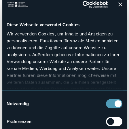
Biancaneve e Cenerentola alle hit moderne di Frozen ed
Encanto... e il
Musical Family Show "L'Isola che c'è"
con
Anna, Elsa, Capitan Uncino, Rapunzel, Dorothy e il Mago di
Oz.
Diese Webseite verwendet Cookies
Clicca qui
per scoprire il programma dettagliato e
Wir verwenden Cookies, um Inhalte und Anzeigen zu
prenotare i biglietti.
personalisieren, Funktionen für soziale Medien anbieten
In allegato anche la mappa e la tabella orari dei vari
zu können und die Zugriffe auf unsere Website zu
spettacoli
analysieren. Außerdem geben wir Informationen zu Ihrer
Veranstaltungsmanager
Verwendung unserer Website an unsere Partner für
Grotta di Babbo Natale
soziale Medien, Werbung und Analysen weiter. Unsere
Veranstaltungsort
Partner führen diese Informationen möglicherweise mit
Castello dal Pozzo
weiteren Daten zusammen, die Sie ihnen bereitgestellt
Telefon
+39 0323 497349
haben oder die sie im Rahmen Ihrer Nutzung der Dienste
gesammelt haben.
E-mail
Einwilligungsauswahl
info@castellodellesorprese.it
Notwendig
Webseite
https://www.castellodellesorprese.it/
Präferenzen