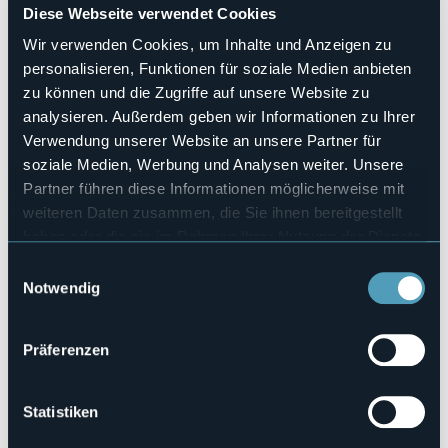
Diese Webseite verwendet Cookies
Sabato 3 maggio
nella centralissima Omegna,
mostra
mercato
: tra Largo Cobianchi e Piazza XXIV Aprile,
Wir verwenden Cookies, um Inhalte und Anzeigen zu
utilizzando anche parte dei portici dello storico Municipio
personalisieren, Funktionen für soziale Medien anbieten
della Città, saranno presenti artigiani, produttori di prodotti
tipici locali e non, hobbisti selezionati, collezionismo e
zu können und die Zugriffe auf unsere Website zu
vintage. Gli orari della manifestazione sono
dalle 9:00
del
analysieren. Außerdem geben wir Informationen zu Ihrer
mattino sino
alle ore 20:00
della sera.
Verwendung unserer Website an unsere Partner für
Veranstaltungsmanager
soziale Medien, Werbung und Analysen weiter. Unsere
Associazione Culturale Aurora ETS
Partner führen diese Informationen möglicherweise mit
Veranstaltungsort
weiteren Daten zusammen, die Sie ihnen bereitgestellt
Largo Cobianchi e Piazza XXIV Aprile
haben oder die sie im Rahmen Ihrer Nutzung der Dienste
Telefon
gesammelt haben.
+39 3389071258
Einwilligungsauswahl
Notwendig
E-mail
associazioneauroraets@yahoo.com
Präferenzen
Largo Cobianchi e Piazza XXIV Aprile
Statistiken
28887 - Omegna (VB)