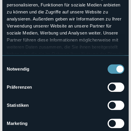
Domenica 20 luglio, dalle 9.00 alle 20.00 ad Arona
personalisieren, Funktionen für soziale Medien anbieten
lungolago, mercatino con esposizione di hobbisti e creativi
zu können und die Zugriffe auf unsere Website zu
a cura dell'Associazione Mani Magiche.
analysieren. Außerdem geben wir Informationen zu Ihrer
Verwendung unserer Website an unsere Partner für
Veranstaltungsort
Lungolago Nassiriya
soziale Medien, Werbung und Analysen weiter. Unsere
Partner führen diese Informationen möglicherweise mit
Telefon
WhatsApp +39 340 986 4707 (Isabel)
weiteren Daten zusammen, die Sie ihnen bereitgestellt
haben oder die sie im Rahmen Ihrer Nutzung der Dienste
E-mail
associazionemanimagiche@gmail.com
gesammelt haben.
Einwilligungsauswahl
Notwendig
Lungolago Nassiriya
Präferenzen
28041 - Arona (NO)
Statistiken
Marketing