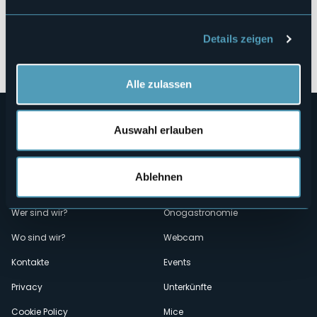
Details zeigen
Öffnen Sie die Karte
Alle zulassen
Auswahl erlauben
Ablehnen
Menù
Wer sind wir?
Önogastronomie
Wo sind wir?
Webcam
secondario
Kontakte
Events
Privacy
Unterkünfte
Cookie Policy
Mice