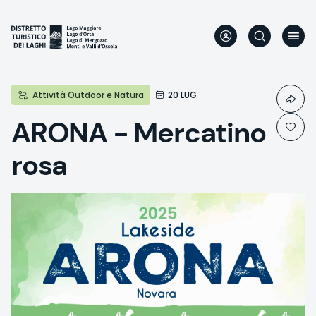
Direkt
zum
Inhalt
Attività Outdoor e Natura
20 LUG
ARONA - Mercatino
rosa